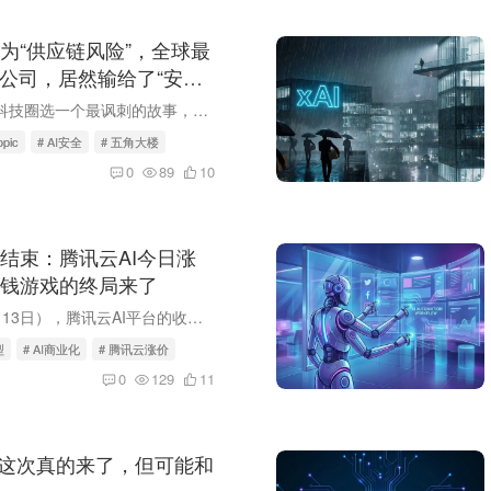
为“供应链风险”，全球最
的公司，居然输给了“安全”
如果要给2026年科技圈选一个最讽刺的故事，Anthropic被五角大楼列为“供应链风险”这件事大概稳进前三。一家成立时就把“AI安全”刻进基因、连公司使命都是“为了人类长期利益负责任地开发AI”...
opic
# AI安全
# 五角大楼
0
89
10
结束：腾讯云AI今日涨
钱游戏的终局来了
今天（2026年3月13日），腾讯云AI平台的收费通知正式生效了。这不是一条无聊的涨价公告——它标志着一个时代的悄然落幕：大模型免费烧钱换用户的阶段，正式结束了。 根据腾讯云3月11日发布的公...
型
# AI商业化
# 腾讯云涨价
0
129
11
ent这次真的来了，但可能和