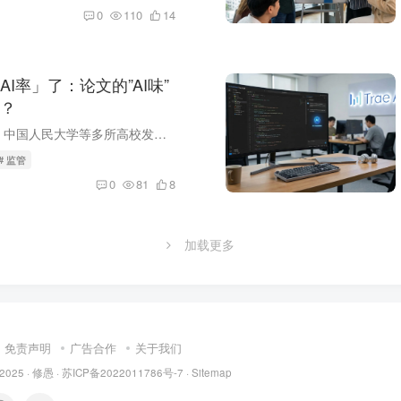
0
110
14
I率」了：论文的”AI味”
？
最近，西南大学、中国人民大学等多所高校发布新规：本科毕业论文要检测AI率了。01 什么是AI率？简单说，就是你的论文有多少是AI写的。AI率太高 = 学术不端各大高校纷纷出台政策：西南大学：本科...
# 监管
0
81
8
加载更多
免责声明
广告合作
关于我们
 2025 ·
修愚
·
苏ICP备2022011786号-7
·
Sitemap