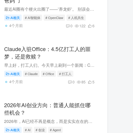
爸妈”了
最近AI圈有个梗火出圈了——'养龙虾'。 别误会，这不是让你去水产市场。这个'龙虾'，是开源AI智能体OpenClaw的图标。一只红色的小龙虾，成了2026年最炙手可热的AI入口。 但真正让我感兴趣的，不...
AI相关
# AI智能体
# OpenClaw
# 人机共生
4个月前
0
122
6
Claude入驻Office：4.5亿打工人的噩
梦，还是救赎？
早上好，打工人们。今天早上刷到一个新闻：Claude要入驻微软Office了。4.5亿人，说的就是咱们这些天天跟Excel、Word、PPT打交道的人。官方说法是：AI将彻底改变办公方式。但我只想问一句：真的...
AI相关
# Claude
# Office
# 打工人
4个月前
0
85
5
2026年AI创业方向：普通人能抓住哪
些机会？
2026年，AI已经不再是概念，而是实实在在的机会。01 现状：AI正在重塑一切几个事实：AI企业数量超过6000家核心产业规模突破1.2万亿国产大模型下载量突破100亿次结论：AI已经进入落地阶段。02 普...
AI相关
# AI
# 创业
# Agent