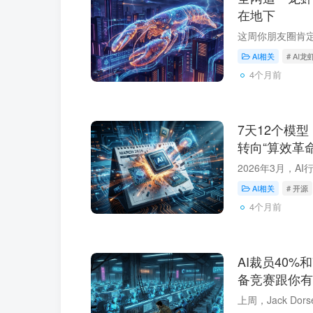
在地下
AI相关
# AI龙
4个月前
7天12个模型
转向“算效革命
AI相关
# 开源
4个月前
AI裁员40%
备竞赛跟你有