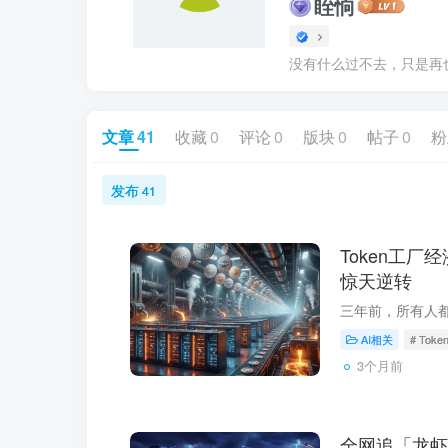
眰恦
没有什么过不去，只是再
文章
41
收藏
0
评论
0
版块
0
帖子
0
粉
发布
41
Token工厂
惊天逆转
AI相关
# Tok
3个月前
全网追「龙虾