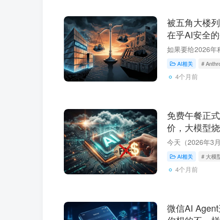
被五角大楼列
在乎AI安全
两个字
AI相关
# Anthr
4个月前
免费午餐正式
价，大模型烧
AI相关
# 大模
4个月前
微信AI Ag