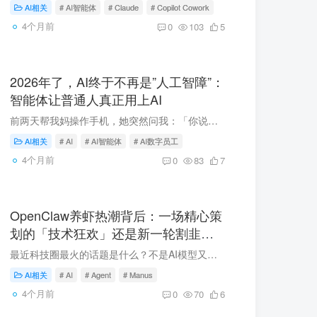
AI相关
# AI智能体
# Claude
# Copilot Cowork
4个月前
0
103
5
2026年了，AI终于不再是”人工智障”：
智能体让普通人真正用上AI
前两天帮我妈操作手机，她突然问我：「你说的那个AI，能帮我查一下下个月退休金发多少不？」我一时语塞。确实，这几年AI火得不行，但普通人用起来的场景，好像还是那几个：问个问题、画个图、写...
AI相关
# AI
# AI智能体
# AI数字员工
4个月前
0
83
7
OpenClaw养虾热潮背后：一场精心策
划的「技术狂欢」还是新一轮割韭
菜？
最近科技圈最火的话题是什么？不是AI模型又出了什么新能力，而是——养虾。这里的虾当然不是餐桌上那盘蒜蓉大虾，而是OpenClaw。准确来说，是用Mac mini搭建的OpenClaw「虾场」。从深圳到无锡，...
AI相关
# AI
# Agent
# Manus
4个月前
0
70
6