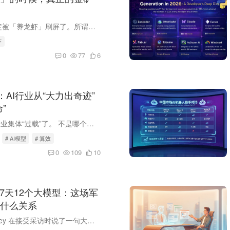
这周你朋友圈肯定被「养龙虾」刷屏了。所谓「龙虾」，是AI Agent赛道的昵称——因为开源项目OpenClaw的Logo是一只红色龙虾，这个原本面向开发者的生产力工具，因为「能帮你操作电脑、发邮件、订...
虾
0
77
6
：AI行业从“大力出奇迹”
”
2026年3月，AI行业集体“过载”了。 不是哪个公司发布了一个模型，而是整个行业在七天内扔出了至少12个重磅模型。这个密度，比2024年一整个季度还高。 我盯着这些发布信息看了很久，有一个感受...
# AI模型
# 算效
0
109
10
和7天12个大模型：这场军
什么关系
上周，Jack Dorsey 在接受采访时说了一句大实话：Block 现在用 AI 工具，团队规模可以从 12000 人缩减到 5000 人以下。话音刚落，公司宣布裁员 40%，股价当天涨了 5%。 整个科技圈的反应？欢呼...