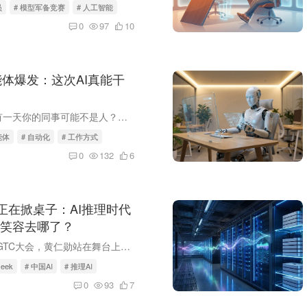
员
# 模型军备竞赛
# 人工智能
0
97
10
智能体爆发：这次AI真能干
你有没有想过，有一天你的同事可能不是人？别慌，不是那种取代人类的剧情，而是2026年的AI已经学会自己干活了。它不再只是那个帮你写邮件的聊天对象，而是能自己打开Excel、分析数据、生成报告...
能体
# 自动化
# 工作方式
0
132
6
k们正在掀桌子：AI推理时代
笑容去哪了？
2025年的英伟达GTC大会，黄仁勋站在舞台上说出了那句让整个AI圈炸锅的话：「AI推理时代即将到来」。但仔细一品这话背后的滋味，怎么感觉有点酸？要知道，就在几个月前，DeepSeek这个来自中国的A...
seek
# 中国AI
# 推理AI
0
93
7