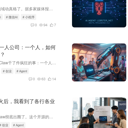
微信终于要在AI领域动真格了。据多家媒体报道，腾讯正在秘密研发一款面向微信的AI Agent，计划于2026年年中灰度测试，三季度逐步放量。这款Agent将直接打通微信生态内数百万个小程序，打车、点...
体
# 微信AI
# 小程序
0
94
7
w + 一人公司：一个人，如何
？
上周，我用OpenClaw干了件疯狂的事：一个人，同时运营3个公众号、2个小红书账号、1个知乎专栏，还兼着做社群运营。 你猜怎么着？我只用了2小时，其余时间都在看电影。 这就是一人公司 OpenClaw...
# 创业
# Agent
0
63
14
w爆火后，我看到了各行各业
2026年，OpenClaw彻底出圈了。这个开源的个人AI助手，正在悄悄改变各行各业。从教培到企业，从保险到自媒体，几乎每个领域都在用AI干活了。01 教培行业：AI正在取代重复劳动教培行业是AI落地的...
# 创业
# Agent