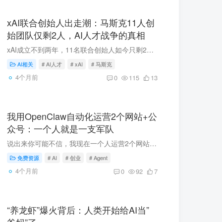
xAI联合创始人出走潮：马斯克11人创
始团队仅剩2人，AI人才战争的真相
xAI成立不到两年，11名联合创始人如今只剩2人在岗。这不是普通的人员流动，背后折射的是AI顶尖人才稀缺与马斯克式管理之间无法调和的深层矛盾。
AI相关
# AI人才
# xAI
# 马斯克
4个月前
0
115
13
我用OpenClaw自动化运营2个网站+公
众号：一个人就是一支军队
说出来你可能不信，我现在一个人运营2个网站（xiuyu.com、jiahe.link）+ 1个公众号，每天自动发文章。而我本人？每天工作时间不超过30分钟。剩下的时间，就是喝喝茶、看看书、等AI帮我干活。这...
免费资源
# AI
# 创业
# Agent
4个月前
0
92
7
“养龙虾”爆火背后：人类开始给AI当”