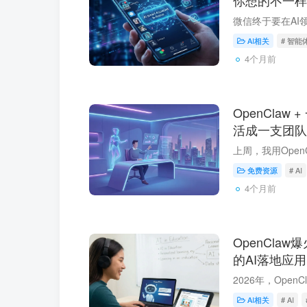
你想的不一样
AI相关
# 智能
4个月前
OpenCla
活成一支团队
免费资源
# AI
4个月前
OpenCla
的AI落地应用
AI相关
# AI