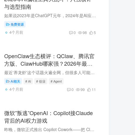
与选型指南
如果说2023年是ChatGPT元年，2024年是AI应用探索年，那么2026年，就是AI编程工具真正的'大乱斗'之年。从GitHub Copilot的全面普及，到Cursor的横空出世，再到国产Trae IDE的强势入局，AI编程工...
免费资源
4个月前
0
98
5
OpenClaw生态横评：QClaw、腾讯官
方版、ClawHub哪家强？2026年最全
对比
最近'养龙虾'这个话题火遍全网，但很多人可能不知道，OpenClaw并不是只有原生的命令行版本。腾讯、字节、阿里，以及各种创业团队，都在基于OpenClaw做产品化封装。今天这篇，我来做一次深度横评...
AI相关
# AI
# 创业
# Agent
4个月前
0
99
11
微软”叛逃”OpenAI：Copilot接Claude
背后的AI权力游戏
昨晚，微软正式推出 Copilot Cowork——把 Claude 塞进了 Office 全家桶。这一动作看似只是产品更新，实际上是美国科技史上最大的一次'技术出轨'：微软对 OpenAI 砸了 130 多亿美元，现在转头牵...