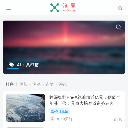
AI
共27篇
排序
更新
浏览
点赞
评论
眸深智能Pre-A轮追加近亿元，估值半
年涨十倍：具身大脑赛道逆势狂奔
创业话题
10天前
10