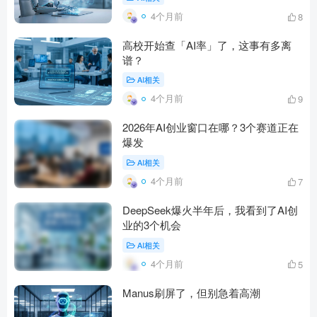
4个月前
8
高校开始查「AI率」了，这事有多离
谱？
AI相关
4个月前
9
2026年AI创业窗口在哪？3个赛道正在
爆发
AI相关
4个月前
7
DeepSeek爆火半年后，我看到了AI创
业的3个机会
AI相关
4个月前
5
Manus刷屏了，但别急着高潮