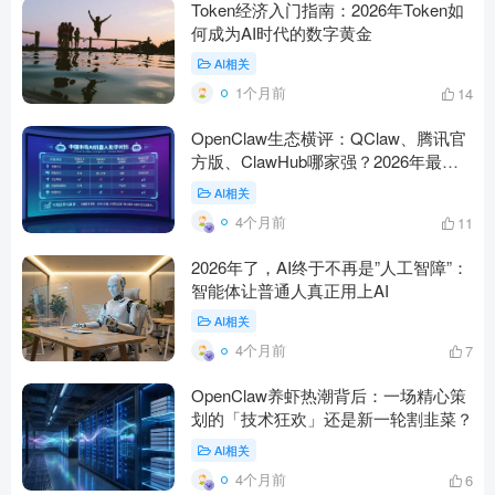
Token经济入门指南：2026年Token如
何成为AI时代的数字黄金
AI相关
1个月前
14
OpenClaw生态横评：QClaw、腾讯官
方版、ClawHub哪家强？2026年最全
对比
AI相关
4个月前
11
2026年了，AI终于不再是”人工智障”：
智能体让普通人真正用上AI
AI相关
4个月前
7
OpenClaw养虾热潮背后：一场精心策
划的「技术狂欢」还是新一轮割韭菜？
AI相关
4个月前
6