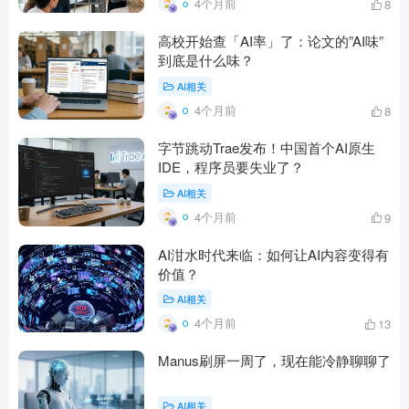
4个月前
8
高校开始查「AI率」了：论文的”AI味”
到底是什么味？
AI相关
4个月前
8
字节跳动Trae发布！中国首个AI原生
IDE，程序员要失业了？
AI相关
4个月前
9
AI泔水时代来临：如何让AI内容变得有
价值？
AI相关
4个月前
13
Manus刷屏一周了，现在能冷静聊聊了
AI相关