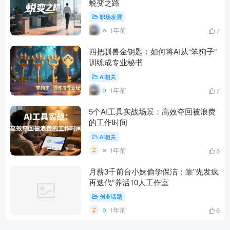
蜕变之路
职场发展
1年前
7
四把驯兽金钥匙：如何将AI从“笨狗子”
训练成专业秘书
AI相关
1年前
7
5个AI工具实战场景：高效夺回被浪费
的工作时间
AI相关
1年前
5
月薪3千前台小妹偷学保洁：靠”先发疯
再迭代”养活10人工作室‌
创业话题
1年前
6