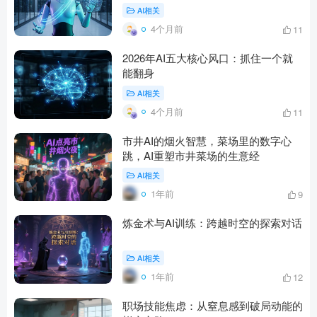
AI相关
4个月前
11
2026年AI五大核心风口：抓住一个就
能翻身
AI相关
4个月前
11
市井AI的烟火智慧，菜场里的数字心
跳，AI重塑市井菜场的生意经
AI相关
1年前
9
炼金术与AI训练：跨越时空的探索对话
AI相关
1年前
12
职场技能焦虑：从窒息感到破局动能的