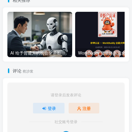
AI 给予普通人的机会全景图
WorkBuddy 徽章体系完全指南：
评论
抢沙发
请登录后发表评论
登录
注册
社交账号登录