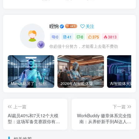
眰恦
关注
0
41
0
375
3813
你必须十分努力，才能看上去毫不费劲
Manus刷屏了，但别急着高潮
2026年AI智能体爆发：这次AI真能干活了
上一篇
下一篇
AI裁员40%和7天12个大模
WorkBuddy 徽章体系完全指
型：这场军备竞赛跟你有什
南：从养虾新手到AI达人的
么关系
进阶之路
相关推荐