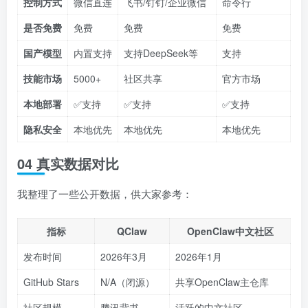
控制方式
微信直连
飞书/钉钉/企业微信
命令行
是否免费
免费
免费
免费
国产模型
内置支持
支持DeepSeek等
支持
技能市场
5000+
社区共享
官方市场
本地部署
✅支持
✅支持
✅支持
隐私安全
本地优先
本地优先
本地优先
04 真实数据对比
我整理了一些公开数据，供大家参考：
指标
QClaw
OpenClaw中文社区
发布时间
2026年3月
2026年1月
GitHub Stars
N/A（闭源）
共享OpenClaw主仓库
社区规模
腾讯背书
活跃的中文社区