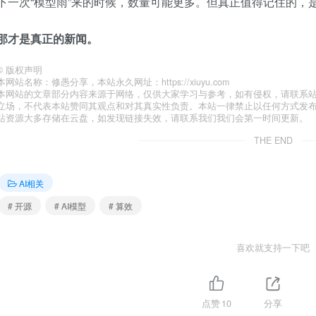
下一次“模型雨”来的时候，数量可能更多。但真正值得记住的，
那才是真正的新闻。
©
版权声明
本网站名称：修愚分享，本站永久网址：https://xiuyu.com
本网站的文章部分内容来源于网络，仅供大家学习与参考，如有侵权，请联系站长 
立场，不代表本站赞同其观点和对其真实性负责。本站一律禁止以任何方式发
站资源大多存储在云盘，如发现链接失效，请联系我们我们会第一时间更新。
THE END
AI相关
# 开源
# AI模型
# 算效
喜欢就支持一下吧
点赞
10
分享