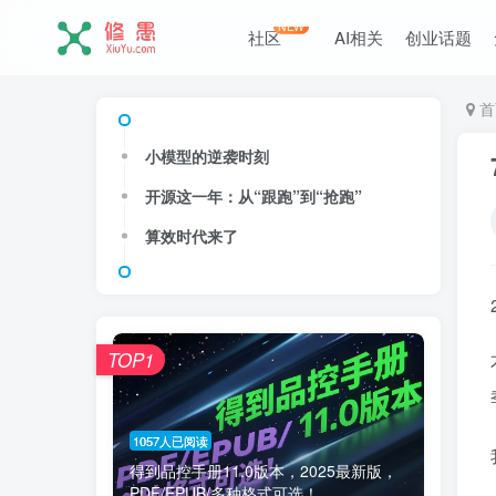
NEW
社区
AI相关
创业话题
首
小模型的逆袭时刻
开源这一年：从“跟跑”到“抢跑”
算效时代来了
TOP1
1057人已阅读
得到品控手册11.0版本，2025最新版，
PDF/EPUB/多种格式可选！