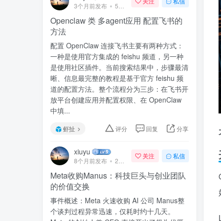
关注
私信
3个月前发布
57次阅读
Openclaw 类 多agent应用 配置飞书的
方法
配置 OpenClaw 连接飞书主要有两种方式：
一种是使用官方集成的 feishu 频道，另一种
是使用社区插件。当前搜索结果中，步骤最清
晰、信息最完整的教程是基于官方 feishu 频
道的配置方法。整个流程分为三步：在飞书开
放平台创建应用并配置权限、在 OpenClaw
中填...
虾扯
评分
回复
分享
xiuyu
关注
私信
8个月前发布
240次阅读
Meta收购Manus：科技巨头与创业团队
的价值交换
事件概述：Meta 火速收购 AI 公司 Manus整
个谈判过程异常迅速，仅耗时约十几天。