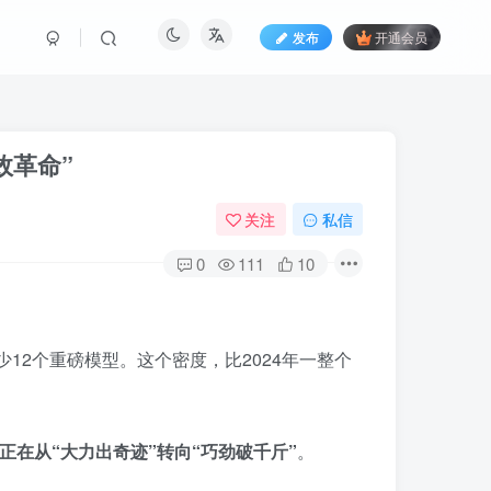
发布
开通会员
效革命”
关注
私信
0
111
10
12个重磅模型。这个密度，比2024年一整个
戏正在从“大力出奇迹”转向“巧劲破千斤”
。