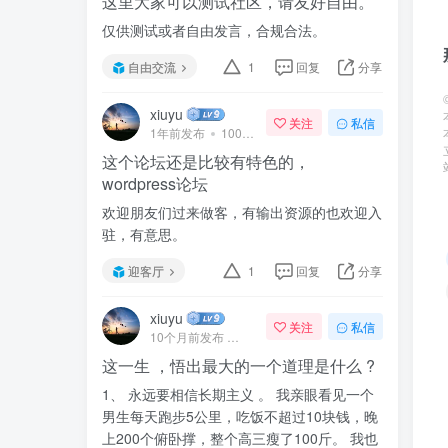
这里大家可以测试社区，请友好自由。
仅供测试或者自由发言，合规合法。
自由交流
1
回复
分享
xiuyu
关注
私信
1年前发布
100次阅读
这个论坛还是比较有特色的，
wordpress论坛
欢迎朋友们过来做客，有输出资源的也欢迎入
驻，有意思。
迎客厅
1
回复
分享
xiuyu
关注
私信
10个月前发布
41次阅读
这一生 ，悟出最大的一个道理是什么 ?
1、 永远要相信长期主义 。 我亲眼看见一个
男生每天跑步5公里，吃饭不超过10块钱，晚
上200个俯卧撑，整个高三瘦了100斤。 我也