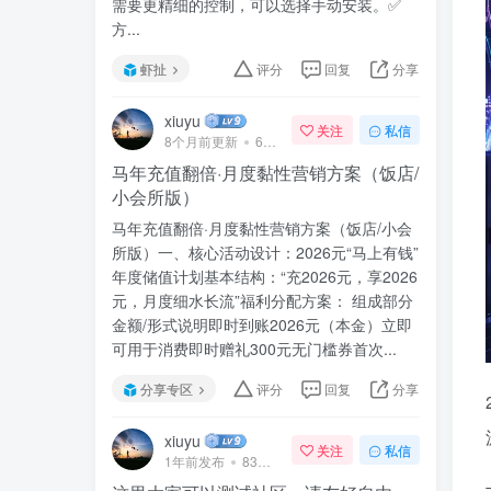
需要更精细的控制，可以选择手动安装。✅
方...
虾扯
评分
回复
分享
xiuyu
关注
私信
8个月前更新
69次阅读
马年充值翻倍·月度黏性营销方案（饭店/
小会所版）
马年充值翻倍·月度黏性营销方案（饭店/小会
所版）一、核心活动设计：2026元“马上有钱”
年度储值计划基本结构：“充2026元，享2026
元，月度细水长流”福利分配方案： 组成部分
金额/形式说明即时到账2026元（本金）立即
可用于消费即时赠礼300元无门槛券首次...
分享专区
评分
回复
分享
xiuyu
关注
私信
1年前发布
83次阅读