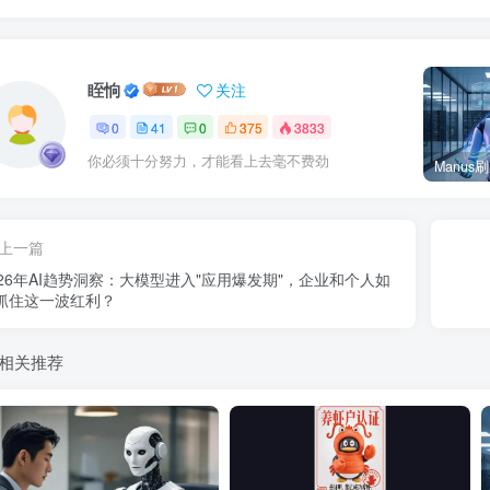
眰恦
关注
0
41
0
375
3833
你必须十分努力，才能看上去毫不费劲
上一篇
026年AI趋势洞察：大模型进入"应用爆发期"，企业和个人如
抓住这一波红利？
相关推荐