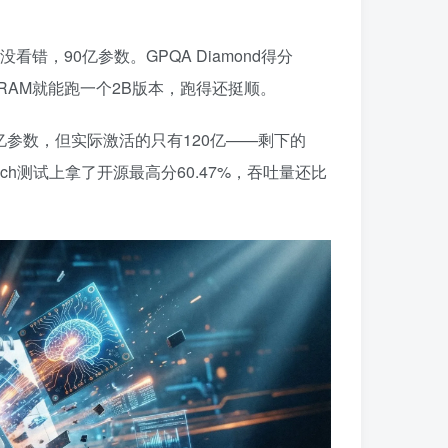
没看错，90亿参数。GPQA Diamond得分
4GB RAM就能跑一个2B版本，跑得还挺顺。
1200亿参数，但实际激活的只有120亿——剩下的
nch测试上拿了开源最高分60.47%，吞吐量还比