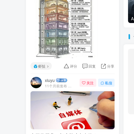
虾扯
评分
回复
分享
xiuyu
关注
私信
11个月前发布
81次阅读