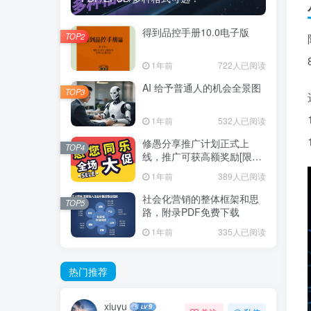
得到品控手册10.0电子版
TOP2
1年前
722人已阅读
AI 给予普通人的机会全景图
TOP3
1年前
532人已阅读
修愚分享推广计划正式上
TOP4
线，推广可获高额奖励[限时
推广]
1年前
389人已阅读
社会化营销的整体框架和思
TOP5
路，附录PDF免费下载
1年前
335人已阅读
热门推荐
xiuyu