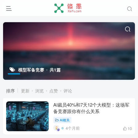
模型军备竞赛
共1篇
排序
更新
浏览
点赞
评论
AI裁员40%和7天12个大模型：这场军
备竞赛跟你有什么关系
AI相关
4个月前
10