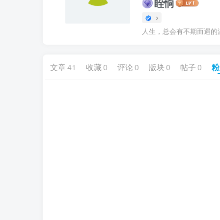
眰恦
人生，总会有不期而遇的
文章
41
收藏
0
评论
0
版块
0
帖子
0
粉