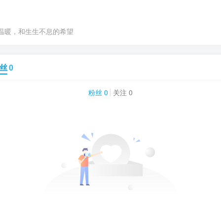
温暖，和生生不息的希望
丝
0
粉丝 0
关注 0