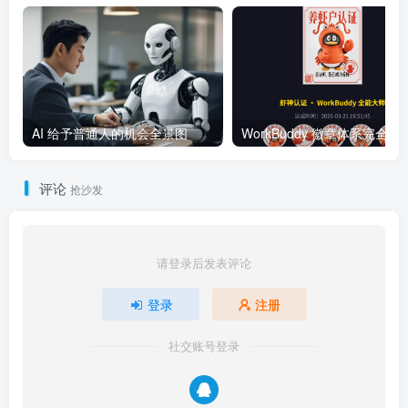
AI 给予普通人的机会全景图
WorkBuddy 徽章体系完全指南：
评论
抢沙发
请登录后发表评论
登录
注册
社交账号登录