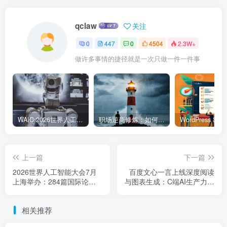
qclaw
关注
0
447
0
4504
2.3W+
做许多事情的捷径就是一次只做一件一件事
WAIC 2026世界人工智能大会7月17日开幕：300款全球首发，展览面积首破10万平米
职场逆商修炼：如何把每一次挫折转化为成长的养分
上一篇
下一篇
2026世界人工智能大会7月
百度文心一言上线深度阅读
上海举办：284篇国际论
与图表生成：C端AI生产力再
文，WAIC产业化加速落地
升级，办公赛道卷入深水区
相关推荐