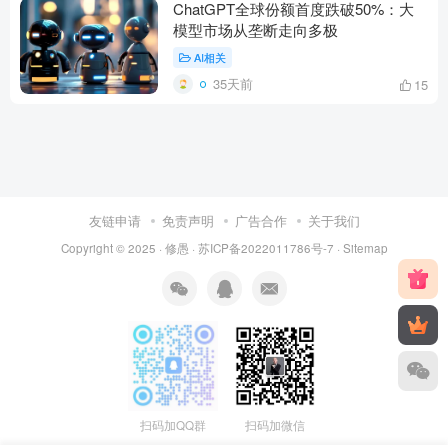
ChatGPT全球份额首度跌破50%：大
模型市场从垄断走向多极
AI相关
35天前
15
友链申请
免责声明
广告合作
关于我们
Copyright © 2025 ·
修愚
·
苏ICP备2022011786号-7
·
Sitemap
扫码加QQ群
扫码加微信