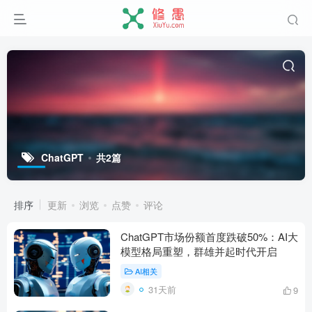
ChatGPT
共2篇
排序
更新
浏览
点赞
评论
ChatGPT市场份额首度跌破50%：AI大
模型格局重塑，群雄并起时代开启
AI相关
31天前
9