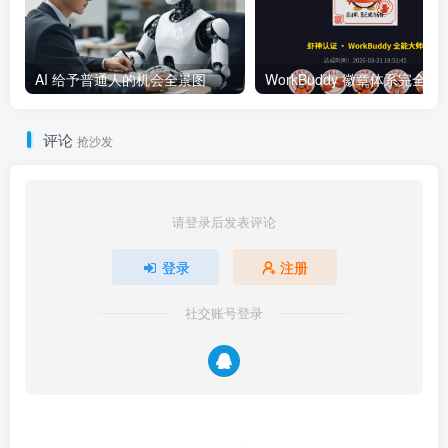
AI 给予普通人的机会全景图
WorkBuddy 徽章体系完全指南：
评论
抢沙发
请登录后发表评论
登录
注册
社交账号登录