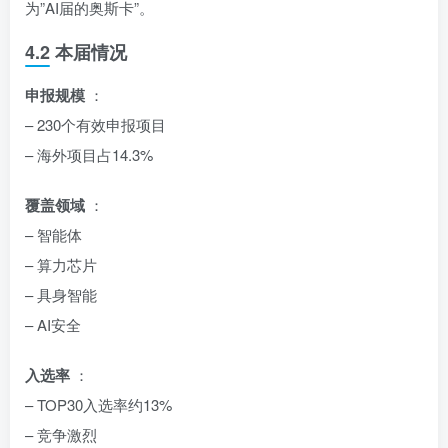
为”AI届的奥斯卡”。
4.2 本届情况
申报规模
：
– 230个有效申报项目
– 海外项目占14.3%
覆盖领域
：
– 智能体
– 算力芯片
– 具身智能
– AI安全
入选率
：
– TOP30入选率约13%
– 竞争激烈