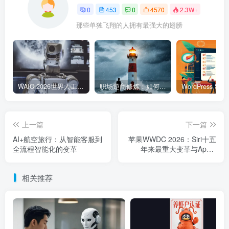
0
453
0
4570
2.3W+
那些单独飞翔的人拥有最强大的翅膀
WAIC 2026世界人工智能大会7月17日开幕：300款全球首发，展览面积首破10万平米
职场逆商修炼：如何把每一次挫折转化为成长的养分
上一篇
下一篇
AI+航空旅行：从智能客服到
苹果WWDC 2026：Siri十五
全流程智能化的变革
年来最重大变革与Apple
Intelligence全面升级
相关推荐