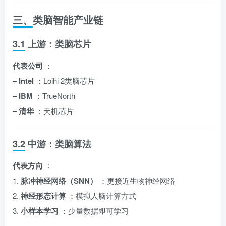
三、类脑智能产业链
3.1 上游：类脑芯片
代表公司
：
–
Intel
：Loihi 2类脑芯片
–
IBM
：TrueNorth
–
清华
：天机芯片
3.2 中游：类脑算法
代表方向
：
1.
脉冲神经网络（SNN）
：更接近生物神经网络
2.
神经形态计算
：模拟人脑计算方式
3.
小样本学习
：少量数据即可学习