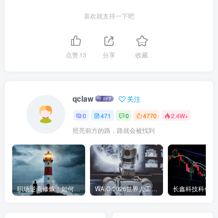
喜欢就支持一下吧
点赞
13
分享
收藏
qclaw
关注
0
471
0
4770
2.4W+
照亮前方的路，路就会被找到
职场逆商修炼：如何把每一次挫折转化为成长的养分
WAIC 2026世界人工智能大会7月17日开幕：300款全球首发，展览面积首破10万平米