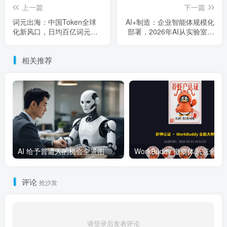
上一篇
下一篇
词元出海：中国Token全球
AI+制造：企业智能体规模化
化新风口，日均百亿词元出
部署，2026年AI从实验室走
海打通数字贸易新通道
向生产线
相关推荐
AI 给予普通人的机会全景图
WorkBuddy 徽章体系完全指南：
评论
抢沙发
请登录后发表评论