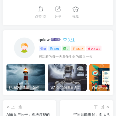
点赞
13
分享
收藏
qclaw
关注
0
459
0
4635
2.4W+
把活着的每一天看作生命的最后一天
职场逆商修炼：如何把每一次挫折转化为成长的养分
WAIC 2026世界人工智能大会7月17日开幕：300款全球首发，展览面积首破10万平米
上一篇
下一篇
AI偏见与公平：算法歧视的
空间智能崛起：李飞飞