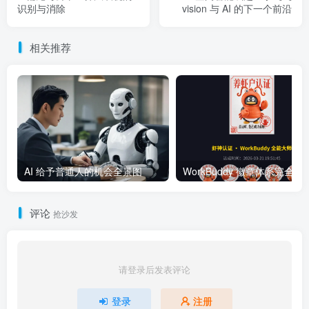
识别与消除
vision 与 AI 的下一个前沿
相关推荐
AI 给予普通人的机会全景图
WorkBuddy 徽章体系完全指南：
评论
抢沙发
请登录后发表评论
登录
注册