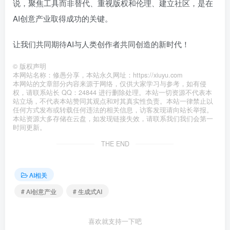
说，聚焦工具而非替代、重视版权和伦理、建立社区，是在
AI创意产业取得成功的关键。
让我们共同期待AI与人类创作者共同创造的新时代！
©
版权声明
本网站名称：修愚分享，本站永久网址：https://xiuyu.com
本网站的文章部分内容来源于网络，仅供大家学习与参考，如有侵
权，请联系站长 QQ：24844 进行删除处理。本站一切资源不代表本
站立场，不代表本站赞同其观点和对其真实性负责。本站一律禁止以
任何方式发布或转载任何违法的相关信息，访客发现请向站长举报。
本站资源大多存储在云盘，如发现链接失效，请联系我们我们会第一
时间更新。
THE END
AI相关
# AI创意产业
# 生成式AI
喜欢就支持一下吧