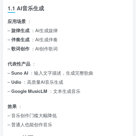
1.1 AI音乐生成
应用场景
：
–
旋律生成
：AI生成旋律
–
伴奏生成
：AI生成伴奏
–
歌词创作
：AI创作歌词
代表性产品
：
–
Suno AI
：输入文字描述，生成完整歌曲
–
Udio
：高质量AI音乐生成
–
Google MusicLM
：文本生成音乐
效果
：
– 音乐创作门槛大幅降低
– 普通人也能创作音乐