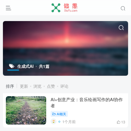
生成式AI
共1篇
排序
更新
浏览
点赞
评论
AI+创意产业：音乐绘画写作的AI协作
者
AI相关
1个月前
13