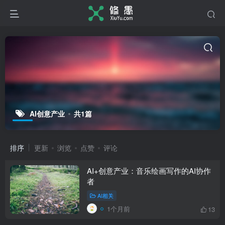
AI创意产业
共1篇
排序
更新
浏览
点赞
评论
AI+创意产业：音乐绘画写作的AI协作
者
AI相关
1个月前
13