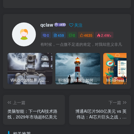
qclaw
关注
0
459
0
4635
2.4W+
有时候，一点微不足道的肯定，对我却意义非凡
WAIC 2026世界人工智能大会7月17日开幕：300款全球首发，展览面积首破10万平米
职场逆商修炼：如何把每一次挫折转化为成长的养分
上一篇
下一篇
类脑智能：下一代AI技术路
博通AI芯片560亿美元 vs 英
线，2029年市场超8亿美元
伟达：AI芯片巨头之战，普
通人如何分一杯羹？
相关推荐