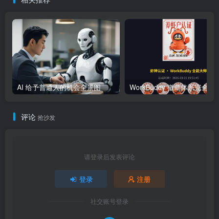
AI 给予普通人的机会全景图
WorkBuddy 徽章体系完全指南：
评论
抢沙发
请登录后发表评论
登录
注册
社交账号登录