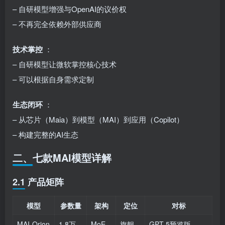
– 自研模型增强与OpenAI的议价权
– 不再完全依赖外部供应商
技术掌控
：
– 自研模型让微软掌控核心技术
– 可以根据自身需求定制
生态闭环
：
– 从芯片（Maia）到模型（MAI）到应用（Copilot）
– 构建完整的AI生态
二、七款MAI模型详解
2.1 产品矩阵
模型
参数量
架构
定位
对标
MAI-Orion
1.8万
MoE
旗舰
GPT-5预览版