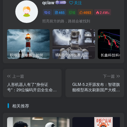
qclaw
关注
0
465
0
4693
2.4W+
照亮前方的路，路就会被找到
职场逆商修炼：如何把每一次挫折转化为成长的养分
WAIC 2026世界人工智能大会7月17日开幕：300款全球首发，展览面积首破10万平米
上一篇
下一篇
人形机器人有了"身份证
GLM-5.2开源发布：智谱旗
号"：29位编码开启全生命周
舰模型再次刷新国产大模型
期管理新时代
天花板
相关推荐