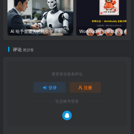
AI 给予普通人的机会全景图
WorkBuddy 徽章体系完全指南：
评论
抢沙发
请登录后发表评论
登录
注册
社交账号登录