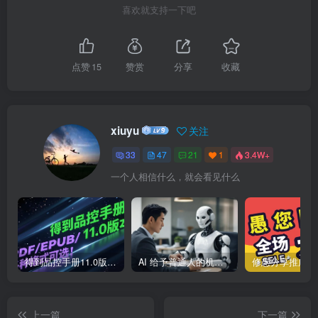
喜欢就支持一下吧
点赞
15
赞赏
分享
收藏
xiuyu
关注
33
47
21
1
3.4W+
一个人相信什么，就会看见什么
得到品控手册11.0版本，2025最新版，PDF/EPUB/多种格式可选！
AI 给予普通人的机会全景图
上一篇
下一篇