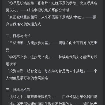
「称呼是职场的第二张名片：过犹不及的恭敬，比直呼其名
更失礼」——精准拿捏职场关系的分寸感‌
「真正被尊重的领导，从来不需要下属表演“卑微”」——摒
弃自我矮化的沟通方式‌
二、目标与成长
「目标清晰，方能步步为赢」——明确方向比盲目努力更重
要‌
「学习不止步，进步无止境」——持续迭代能力才能应对职
场变革‌
「投资自己，明智之选，每次学习都是为未来插翅」——个
人增值是最可靠的发展策略‌
三、挑战与机遇
「挑战之中，蕴藏着无限机遇」——用成长型思维化解困境‌
「成功属于那些即使面对失败也不放弃的人」——韧性比天