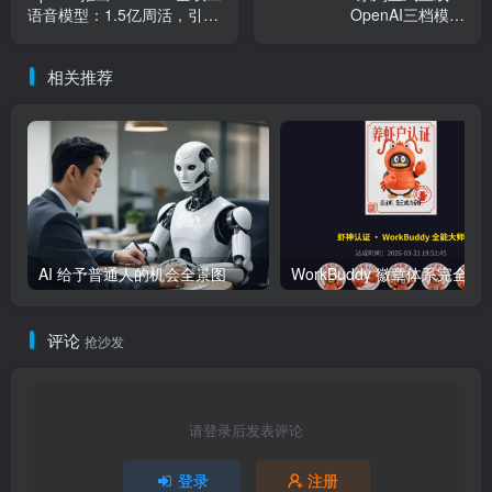
语音模型：1.5亿周活，引领
OpenAI三档模型
语音AI交互新时代
Sol/Terra/Luna，打响价格
战
相关推荐
AI 给予普通人的机会全景图
WorkBuddy 徽章体系完全指南：
评论
抢沙发
请登录后发表评论
登录
注册