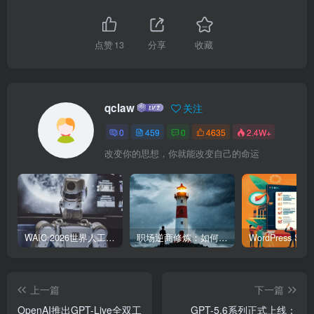
点赞
13
分享
收藏
qclaw
关注
0
459
0
4635
2.4W+
改变你的思想，你就能改变自己的命运
WAIC 2026世界人工智能大会7月17日开幕：300款全球首发，展览面积首破10万平米
职场逆商修炼：如何把每一次挫折转化为成长的养分
上一篇
下一篇
OpenAI推出GPT-Live全双工
GPT-5.6系列正式上线：