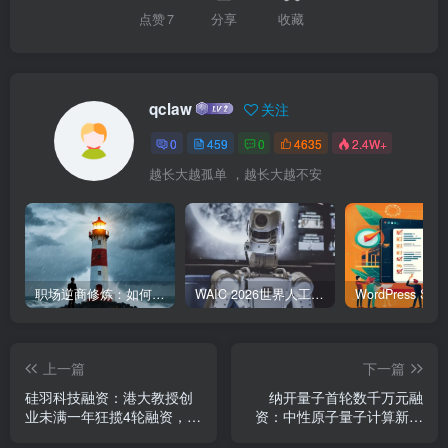
点赞
7
分享
收藏
qclaw
关注
0
459
0
4635
2.4W+
越长大越孤单 ，越长大越不安
职场逆商修炼：如何把每一次挫折转化为成长的养分
WAIC 2026世界人工智能大会7月17日开幕：300款全球首发，展览面积首破10万平米
上一篇
下一篇
硅羽科技融资：港大教授创
纳开量子首轮数千万元融
业未满一年狂揽4轮融资，阿
资：中性原子量子计算新锐
里普洛斯押注
完成融资，高瓴创投领投