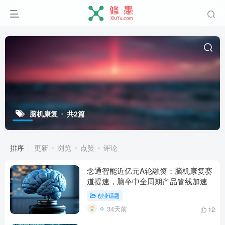
脑机康复
共2篇
排序
更新
浏览
点赞
评论
念通智能近亿元A轮融资：脑机康复赛
道提速，脑卒中全周期产品管线加速
创业话题
34天前
12