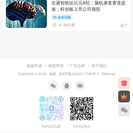
念通智能近亿元A轮：脑机康复赛道提
速，科创板上市公司领投
创业话题
36天前
7
友链申请
免责声明
广告合作
关于我们
Copyright © 2025 ·
修愚
·
苏ICP备2022011786号-7
·
Sitemap
扫码加QQ群
扫码加微信