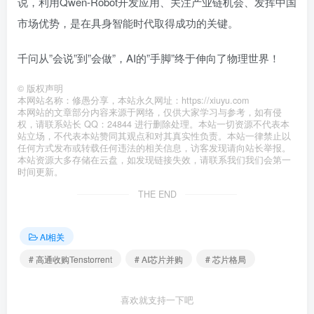
说，利用Qwen-Robot开发应用、关注产业链机会、发挥中国
市场优势，是在具身智能时代取得成功的关键。
千问从”会说”到”会做”，AI的”手脚”终于伸向了物理世界！
©
版权声明
本网站名称：修愚分享，本站永久网址：https://xiuyu.com
本网站的文章部分内容来源于网络，仅供大家学习与参考，如有侵
权，请联系站长 QQ：24844 进行删除处理。本站一切资源不代表本
站立场，不代表本站赞同其观点和对其真实性负责。本站一律禁止以
任何方式发布或转载任何违法的相关信息，访客发现请向站长举报。
本站资源大多存储在云盘，如发现链接失效，请联系我们我们会第一
时间更新。
THE END
AI相关
# 高通收购Tenstorrent
# AI芯片并购
# 芯片格局
喜欢就支持一下吧