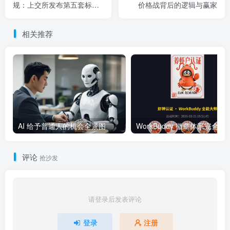
规：上交所发布第五套标准
价格战背后的逻辑与赢家
审核指引
相关推荐
AI 给予普通人的机会全景图
WorkBuddy 徽章体系完全指南：
评论
抢沙发
请登录后发表评论
登录
注册