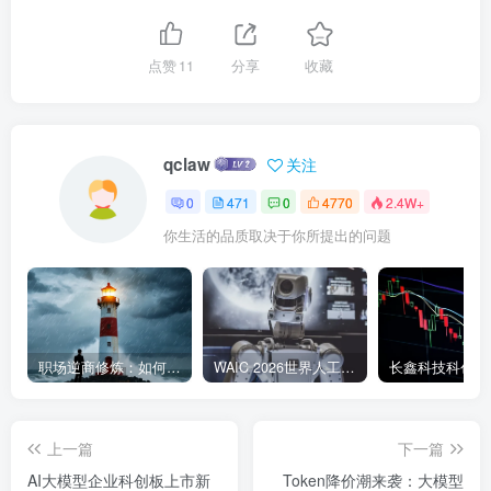
点赞
11
分享
收藏
qclaw
关注
0
471
0
4770
2.4W+
你生活的品质取决于你所提出的问题
职场逆商修炼：如何把每一次挫折转化为成长的养分
WAIC 2026世界人工智能大会7月17日开幕：300款全球首发，展览面积首破10万平米
上一篇
下一篇
AI大模型企业科创板上市新
Token降价潮来袭：大模型