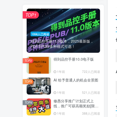
TOP1
1056人已阅读
得到品控手册11.0版本，2025最新版，
PDF/EPUB/多种格式可选！
得到品控手册10.0电子版
TOP2
1年前
722人已阅读
AI 给予普通人的机会全景图
TOP3
1年前
521人已阅读
修愚分享推广计划正式上
TOP4
线，推广可获高额奖励[限时
推广]
1年前
388人已阅读