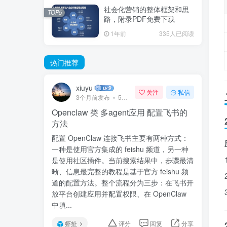
社会化营销的整体框架和思
TOP5
路，附录PDF免费下载
1年前
335人已阅读
热门推荐
xiuyu
关注
私信
3个月前发布
57次阅读
Openclaw 类 多agent应用 配置飞书的
方法
配置 OpenClaw 连接飞书主要有两种方式：
一种是使用官方集成的 feishu 频道，另一种
是使用社区插件。当前搜索结果中，步骤最清
晰、信息最完整的教程是基于官方 feishu 频
道的配置方法。整个流程分为三步：在飞书开
放平台创建应用并配置权限、在 OpenClaw
中填...
虾扯
评分
回复
分享