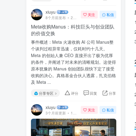
xiuyu
关注
私信
8个月前发布
240次阅读
Meta收购Manus：科技巨头与创业团队
的价值交换
事件概述：Meta 火速收购 AI 公司 Manus整
个谈判过程异常迅速，仅耗时约十几天。
Meta 的创始人兼 CEO 直接开出了极为优厚
的条件，并阐述了对未来的清晰规划。这使得
原本犹豫的 Manus 创始团队很快下定了接受
收购的决心。真格基金合伙人透露，扎克伯格
及 Meta ...
分享专区
评分
回复
分享
xiuyu
关注
私信
3个月前更新
140次阅读