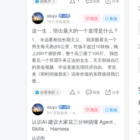
迎客厅
1
回复
分享
xiuyu
关注
私信
10个月前发布
41次阅读
这一生 ，悟出最大的一个道理是什么 ?
1、 永远要相信长期主义 。 我亲眼看见一个
男生每天跑步5公里，吃饭不超过10块钱，晚
上200个俯卧撑，整个高三瘦了100斤。 我也
看见一个所谓不务正业的女生，天天剪辑自己
的美妆视频，毕业直接实现经济自由。 李笑
来《和时间做朋友》说有价值的东西值得我们
慢...
分享专区
5
回复
分享
xiuyu
关注
私信
3个月前发布
47次阅读
认识AI-建议大家花三分钟搞懂 Agent 、
Skills 、Harness
认识AI