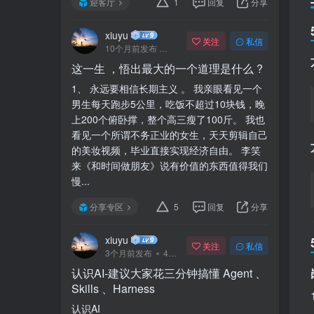
迎客厅
1
回复
分享
xiuyu
关注
私信
10个月前发布
41次阅读
这一生 ，悟出最大的一个道理是什么 ?
1、 永远要相信长期主义 。 我亲眼看见一个
男生每天跑步5公里，吃饭不超过10块钱，晚
上200个俯卧撑，整个高三瘦了100斤。 我也
看见一个所谓不务正业的女生，天天剪辑自己
的美妆视频，毕业直接实现经济自由。 李笑
来《和时间做朋友》说有价值的东西值得我们
慢...
分享专区
5
回复
分享
xiuyu
关注
私信
3个月前发布
47次阅读
认识AI-建议大家花三分钟搞懂 Agent 、
Skills 、Harness
认识AI