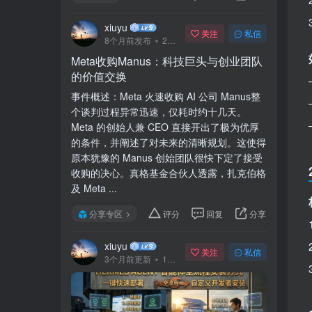
xiuyu
关注
私信
8个月前发布
240次阅读
Meta收购Manus：科技巨头与创业团队
的价值交换
事件概述：Meta 火速收购 AI 公司 Manus整
个谈判过程异常迅速，仅耗时约十几天。
Meta 的创始人兼 CEO 直接开出了极为优厚
的条件，并阐述了对未来的清晰规划。这使得
原本犹豫的 Manus 创始团队很快下定了接受
收购的决心。真格基金合伙人透露，扎克伯格
及 Meta ...
分享专区
评分
回复
分享
xiuyu
关注
私信
3个月前更新
141次阅读