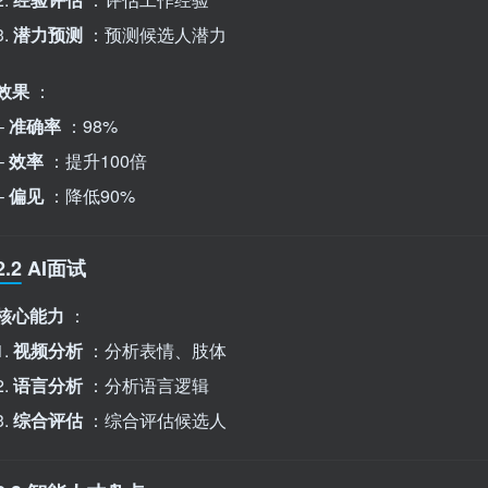
3.
潜力预测
：预测候选人潜力
效果
：
–
准确率
：98%
–
效率
：提升100倍
–
偏见
：降低90%
2.2 AI面试
核心能力
：
1.
视频分析
：分析表情、肢体
2.
语言分析
：分析语言逻辑
3.
综合评估
：综合评估候选人