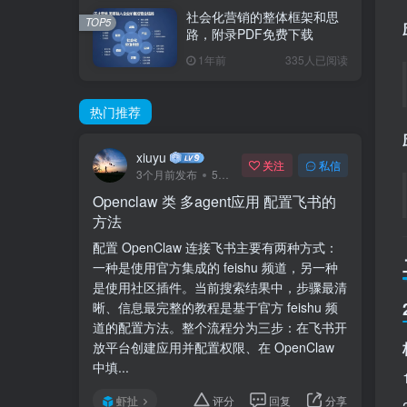
社会化营销的整体框架和思
TOP5
路，附录PDF免费下载
1年前
335人已阅读
热门推荐
xiuyu
关注
私信
3个月前发布
57次阅读
Openclaw 类 多agent应用 配置飞书的
方法
配置 OpenClaw 连接飞书主要有两种方式：
一种是使用官方集成的 feishu 频道，另一种
是使用社区插件。当前搜索结果中，步骤最清
晰、信息最完整的教程是基于官方 feishu 频
道的配置方法。整个流程分为三步：在飞书开
放平台创建应用并配置权限、在 OpenClaw
中填...
虾扯
评分
回复
分享