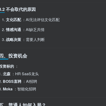
3.2 不会取代的原因
文化匹配
：AI无法评估文化匹配
情感沟通
：AI缺乏共情
战略决策
：需要人判断
四、投资机会
投资标的
：
1.
北森
：HR SaaS龙头
2.
BOSS直聘
：AI招聘
3.
Moka
：智能化招聘
五、普通人如何入局？