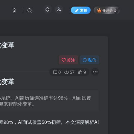
发布
开通会员
化变革
关注
私信
0
57
9
化变革
系统。AI简历筛选准确率达98%，AI面试覆
业迎来智能化变革。
率98%，AI面试覆盖50%初筛。本文深度解析AI