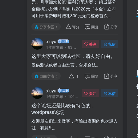
元，月度细水长流”福利分配方案： 组成部分
金额/形式说明即时到账2026元（本金）立即
可用于消费即时赠礼300元无门槛券首次...
分享专区
评分
回复
分享
xiuyu
关注
私信
1年前发布
83次阅读
这里大家可以测试社区，请友好自由。
仅供测试或者自由发言，合规合法。
自由交流
1
回复
分享
xiuyu
关注
私信
1年前发布
100次阅读
这个论坛还是比较有特色的，
wordpress论坛
欢迎朋友们过来做客，有输出资源的也欢迎入
驻，有意思。