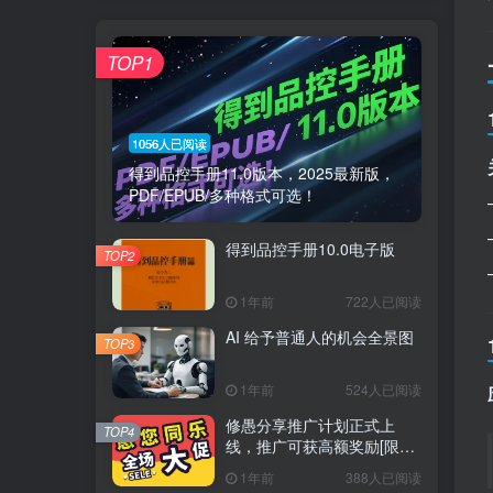
TOP1
1056人已阅读
得到品控手册11.0版本，2025最新版，
PDF/EPUB/多种格式可选！
得到品控手册10.0电子版
TOP2
1年前
722人已阅读
AI 给予普通人的机会全景图
TOP3
1年前
524人已阅读
修愚分享推广计划正式上
TOP4
线，推广可获高额奖励[限时
推广]
1年前
388人已阅读