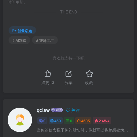
时间更新。
THE END
创业话题
# AI制造
# 智能工厂
喜欢就支持一下吧
点赞
13
分享
收藏
qclaw
关注
0
459
0
4635
2.4W+
当你的信念强于你的胆怯时，你就可以将梦想变为现实了