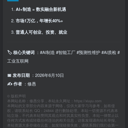
AI+制造 = 数实融合新机遇
市场1万亿，年增长40%+
普通人可创业、投资、就业
🏷️ 核心关键词
：#AI制造 #智能工厂 #预测性维护 #AI质检 #
工业互联网
📅 发布日期
：2026年6月10日
✍️ 作者
：修愚
©
版权声明
本网站名称：修愚分享，本站永久网址：https://xiuyu.com
本网站的文章部分内容来源于网络，仅供大家学习与参考，如有侵
权，请联系站长 QQ：24844 进行删除处理。本站一切资源不代表本
站立场，不代表本站赞同其观点和对其真实性负责。本站一律禁止以
任何方式发布或转载任何违法的相关信息，访客发现请向站长举报。
本站资源大多存储在云盘，如发现链接失效，请联系我们我们会第一