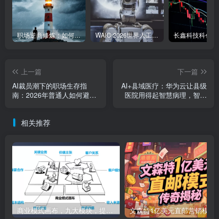
职场逆商修炼：如何把每一次挫折转化为成长的养分
WAIC 2026世界人工智能大会7月17日开幕：300款全球首发，展览面积首破10万平米
上一篇
下一篇
AI裁员潮下的职场生存指
AI+县域医疗：华为云让县级
南：2026年普通人如何避免
医院用得起智慧病理，智慧
被AI取代？
医疗普惠化新机遇
相关推荐
商业模式画布，九大模块，提供下载
文森特1亿美元直邮营销模式的传奇