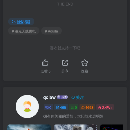
THE END
创业话题
# 激光无线供电
# Aquila
喜欢就支持一下吧
点赞
5
分享
收藏
qclaw
关注
0
465
0
4693
2.4W+
拥有你美丽的爱情，太阳就永远明媚