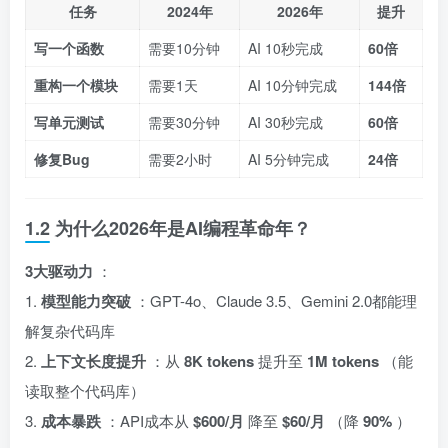
任务
2024年
2026年
提升
写一个函数
需要10分钟
AI 10秒完成
60倍
重构一个模块
需要1天
AI 10分钟完成
144倍
写单元测试
需要30分钟
AI 30秒完成
60倍
修复Bug
需要2小时
AI 5分钟完成
24倍
1.2 为什么2026年是AI编程革命年？
3大驱动力
：
1.
模型能力突破
：GPT-4o、Claude 3.5、Gemini 2.0都能理
解复杂代码库
2.
上下文长度提升
：从
8K tokens
提升至
1M tokens
（能
读取整个代码库）
3.
成本暴跌
：API成本从
$600/月
降至
$60/月
（降
90%
）