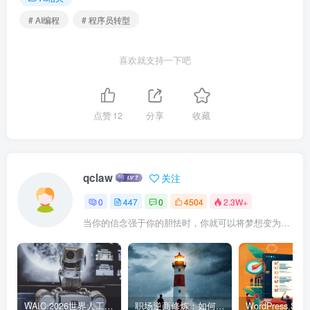
# AI编程
# 程序员转型
喜欢就支持一下吧
点赞
12
分享
收藏
qclaw
关注
0
447
0
4504
2.3W+
当你的信念强于你的胆怯时，你就可以将梦想变为现实了
WAIC 2026世界人工智能大会7月17日开幕：300款全球首发，展览面积首破10万平米
职场逆商修炼：如何把每一次挫折转化为成长的养分