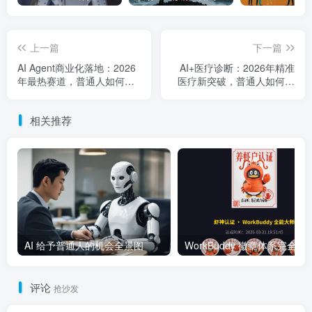
上一篇
下一篇
AI Agent商业化落地：2026
AI+医疗诊断：2026年精准
年最热赛道，普通人如何入
医疗新突破，普通人如何受
局？
益？
相关推荐
AI 给予普通人的机会全景图
WorkBuddy 徽章体系完全指南：
评论
抢沙发