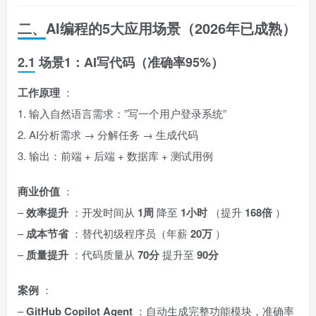
二、AI编程的5大应用场景（2026年已成熟）
2.1 场景1：AI写代码（准确率95%）
工作原理
：
1. 输入自然语言需求：”写一个用户登录系统”
2. AI分析需求 → 分解任务 → 生成代码
3. 输出：前端 + 后端 + 数据库 + 测试用例
商业价值
：
–
效率提升
：开发时间从
1周
降至
1小时
（提升
168倍
）
–
成本节省
：替代初级程序员（年薪
20万
）
–
质量提升
：代码质量从
70分
提升至
90分
案例
：
–
GitHub Copilot Agent
：自动生成完整功能模块，准确率