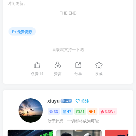
时间更新。
THE END
免费资源
喜欢就支持一下吧
点赞
14
赞赏
分享
收藏
xiuyu
关注
33
47
21
1
3.3W+
敢于梦想，一切都将成为可能