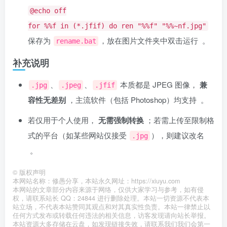
@echo off
for %%f in (*.jfif) do ren "%%f" "%%~nf.jpg"
保存为
，放在图片文件夹中双击运行 ‌‌
。
rename.bat
补充说明
、
、
本质都是 JPEG 图像，‌
兼
.jpg
.jpeg
.jfif
容性无差别
‌，主流软件（包括 Photoshop）均支持 ‌‌
。
若仅用于个人使用，‌
无需强制转换
‌；若需上传至限制格
式的平台（如某些网站仅接受
），则建议改名
.jpg
‌‌
。
©
版权声明
本网站名称：修愚分享，本站永久网址：https://xiuyu.com
本网站的文章部分内容来源于网络，仅供大家学习与参考，如有侵
权，请联系站长 QQ：24844 进行删除处理。本站一切资源不代表本
站立场，不代表本站赞同其观点和对其真实性负责。本站一律禁止以
任何方式发布或转载任何违法的相关信息，访客发现请向站长举报。
本站资源大多存储在云盘，如发现链接失效，请联系我们我们会第一