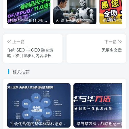
得到品控手册11.0版本，2025最新版，PDF/EPUB/多种格式可选！
AI 给予普通人的机会全景图
上一篇
下一篇
传统 SEO 与 GEO 融合策
无更多文章
略：双引擎驱动内容增长
相关推荐
社会化营销的整体框架和思路，附录PDF免费下载
华