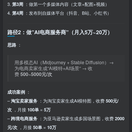
3.
第3周
：做第一个多媒体内容（文章+配图+视频）
4.
第4周
：发布到自媒体平台（抖音、B站、小红书）
路径2：做”AI电商服务商”（月入5万~20万）
思路
：
用多模态AI（Midjourney + Stable Diffusion）→
为电商卖家生成”AI模特+AI场景” → 收
费
500~5000元/次
成功案例
：
–
淘宝卖家服务
：为淘宝卖家生成AI模特图，收费
500元/
次
，月接
100单
=
5万
–
跨境电商服务
：为亚马逊卖家生成多国场景图，收费
2000
元/次
，月接
50单
=
10万