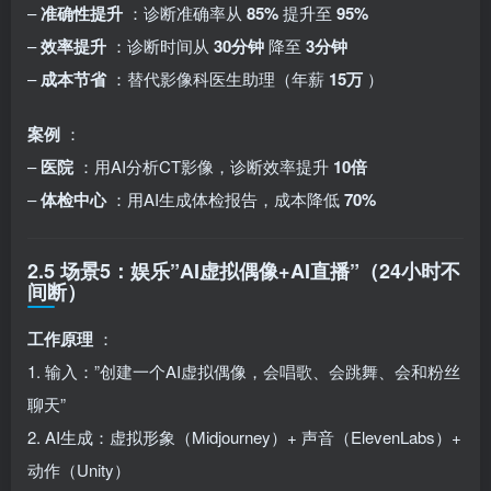
–
准确性提升
：诊断准确率从
85%
提升至
95%
–
效率提升
：诊断时间从
30分钟
降至
3分钟
–
成本节省
：替代影像科医生助理（年薪
15万
）
案例
：
–
医院
：用AI分析CT影像，诊断效率提升
10倍
–
体检中心
：用AI生成体检报告，成本降低
70%
2.5 场景5：娱乐”AI虚拟偶像+AI直播”（24小时不
间断）
工作原理
：
1. 输入：”创建一个AI虚拟偶像，会唱歌、会跳舞、会和粉丝
聊天”
2. AI生成：虚拟形象（Midjourney）+ 声音（ElevenLabs）+
动作（Unity）