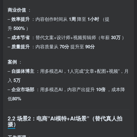
商业价值
：
–
效率提升
：内容创作时间从
1周
降至
1小时
（提
升
500%
）
–
成本节省
：替代文案+设计师+视频剪辑师（年薪
30万
）
–
质量提升
：内容质量从
70分
提升至
90分
案例
：
–
自媒体博主
：用多模态AI，1人完成”文章+配图+视频”，月
入
5万
–
企业市场部
：用多模态AI，内容产出提升
10倍
，成本降
低
80%
2.2 场景2：电商”AI模特+AI场景”（替代真人拍
摄）