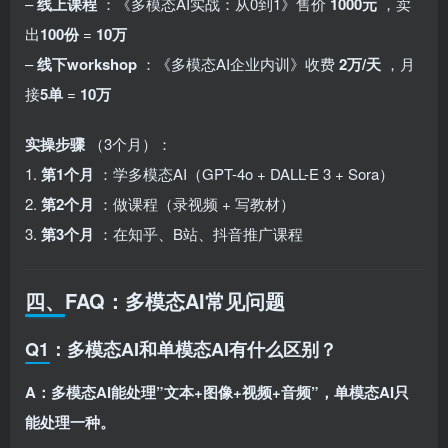
–
线上课程
：《多模态AI实战：从0到1》售价
1000元
，卖
出
100份
=
10万
–
线下workshop
：《多模态AI企业内训》收费
2万/天
，月
接
5单
=
10万
实操步骤
（3个月）：
1.
第1个月
：学多模态AI（GPT-4o + DALL-E 3 + Sora）
2.
第2个月
：做课程（录视频 + 写教材）
3.
第3个月
：在知乎、B站、抖音推广课程
四、FAQ：多模态AI常见问题
Q1：多模态AI和单模态AI有什么区别？
A：多模态AI能处理”文本+图像+视频+音频”，单模态AI只
能处理一种。