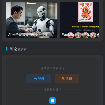
AI 给予普通人的机会全景图
WorkBuddy 徽章体系完全指南：
评论
抢沙发
请登录后发表评论
登录
注册
社交账号登录