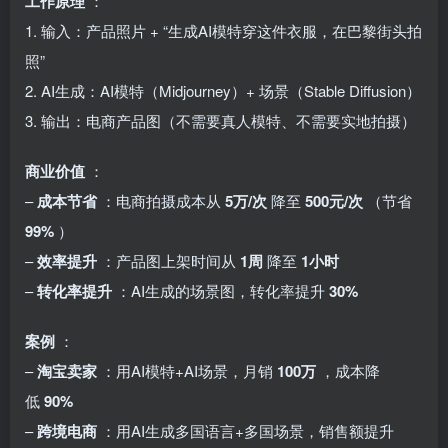
工作原理
：
1. 输入：产品照片 + “生成AI模特穿这件衣服，在巴黎街头拍
照”
2. AI生成：AI模特（Midjourney）+ 场景（Stable Diffusion）
3. 输出：电商产品图（不需要真人模特、不需要实地拍摄）
商业价值
：
–
成本节省
：电商拍摄成本从
5万/次
降至
500元/次
（节省
99%
）
–
效率提升
：产品图上架时间从
1周
降至
1小时
–
转化率提升
：AI生成的场景图，转化率提升
30%
案例
：
–
淘宝卖家
：用AI模特+AI场景，月销
100万
，成本降
低
90%
–
跨境电商
：用AI生成多国语言+多国场景，销售额提升