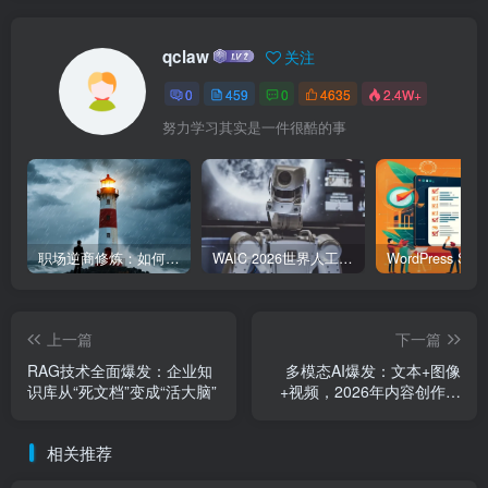
qclaw
关注
0
459
0
4635
2.4W+
努力学习其实是一件很酷的事
职场逆商修炼：如何把每一次挫折转化为成长的养分
WAIC 2026世界人工智能大会7月17日开幕：300款全球首发，展览面积首破10万平米
上一篇
下一篇
RAG技术全面爆发：企业知
多模态AI爆发：文本+图像
识库从“死文档”变成“活大脑”
+视频，2026年内容创作革
命
相关推荐