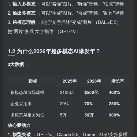
1.
输入多模态
：可以”看懂”图片、”听懂”音频、”读取”视频
2.
输出多模态
：可以”生成”图片、”合成”音频、”制作”视频
3.
跨模态理解
：能把”文字描述”变成”图片”（DALL-E 3）、
把”图片”变成”文字描述”（GPT-4V）
1.2 为什么2026年是多模态AI爆发年？
3大数据
：
指标
2025年
2026年
增长率
多模态AI市场规模
$100亿
$500亿
400%
企业采用率
20%
70%
250%
多模态AI相关岗位
5万
50万
900%
核心驱动力
：
1.
模型突破
：GPT-4o、Claude 3.5、Gemini 2.0都支持多模