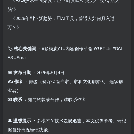
– 《RAG技术全面爆发：企业知识库从”死文档”变成”活大
脑”》
– 《2026年副业新趋势：用AI工具，普通人如何月入过
万？》
🏷️ 核心关键词
：#多模态AI #内容创作革命 #GPT-4o #DALL-
E3 #Sora
📅 发布日期
：2026年6月4日
✍️ 作者
：修愚（资深保险专家、家和文化创始人、连续创
业者）
📧 联系
：如需转载或合作，请联系作者
🔔 温馨提示
：多模态AI技术发展迅速，本文仅供参考。请根
据自身情况谨慎决策。