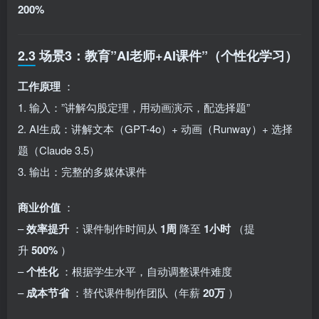
200%
2.3 场景3：教育”AI老师+AI课件”（个性化学习）
工作原理
：
1. 输入：”讲解勾股定理，用动画演示，配选择题”
2. AI生成：讲解文本（GPT-4o）+ 动画（Runway）+ 选择
题（Claude 3.5）
3. 输出：完整的多媒体课件
商业价值
：
–
效率提升
：课件制作时间从
1周
降至
1小时
（提
升
500%
）
–
个性化
：根据学生水平，自动调整课件难度
–
成本节省
：替代课件制作团队（年薪
20万
）