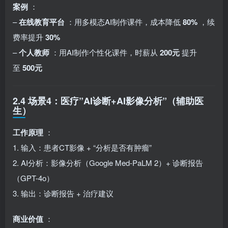
案例
：
–
在线教育平台
：用多模态AI制作课件，成本降低
80%
，续
费率提升
30%
–
个人教师
：用AI制作个性化课件，时薪从
200元
提升
至
500元
2.4 场景4：医疗”AI诊断+AI影像分析”（辅助医
生）
工作原理
：
1. 输入：患者CT影像 + “分析是否有肿瘤”
2. AI分析：影像分析（Google Med-PaLM 2）+ 诊断报告
（GPT-4o）
3. 输出：诊断报告 + 治疗建议
商业价值
：