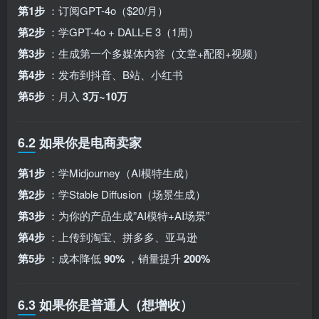
第1步
：订阅GPT-4o（$20/月）
第2步
：学GPT-4o + DALL-E 3（1周）
第3步
：生成第一个多媒体内容（文章+配图+视频）
第4步
：发布到抖音、B站、小红书
第5步
：月入
3万~10万
6.2 如果你是电商卖家
第1步
：学Midjourney（AI模特生成）
第2步
：学Stable Diffusion（场景生成）
第3步
：为你的产品生成”AI模特+AI场景”
第4步
：上传到淘宝、拼多多、亚马逊
第5步
：成本降低
90%
，销量提升
200%
6.3 如果你是普通人（想增收）