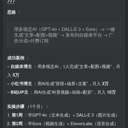
思路
：
用多模态AI（GPT-4o + DALL-E 3 + Sora）→ 一键
生成”文章+配图+视频” → 发布到自媒体平台 → 广
告分成+付费订阅
成功案例
：
–
自媒体博主
：用多模态AI，1人完成”文章+配图+视频”，月
入
5万
–
小红书博主
：用AI生成”穿搭+场景+文案”，月入
3万
–
B站UP主
：用AI生成”科普视频+动画+配音”，月入
10万
实操步骤
（1个月）：
1.
第1周
：学GPT-4o（文本生成）+ DALL-E 3（图片生成）
2.
第2周
：学Sora（视频生成）+ ElevenLabs（语音合成）