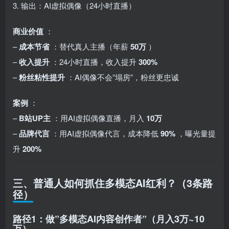
3. 输出：AI虚拟偶像（24小时直播）
商业价值
：
–
成本节省
：替代真人主播（年薪
50万
）
–
收入提升
：24小时直播，收入提升
300%
–
粉丝粘性提升
：AI偶像不会”塌房”，粉丝更忠诚
案例
：
–
B站UP主
：用AI虚拟偶像直播，月入
10万
–
品牌代言
：用AI虚拟偶像代言，成本降低
90%
，曝光量提
升
200%
三、普通人如何抓住多模态AI红利？（3条路
径）
路径1：做”多模态AI内容创作者”（月入3万~10
万）