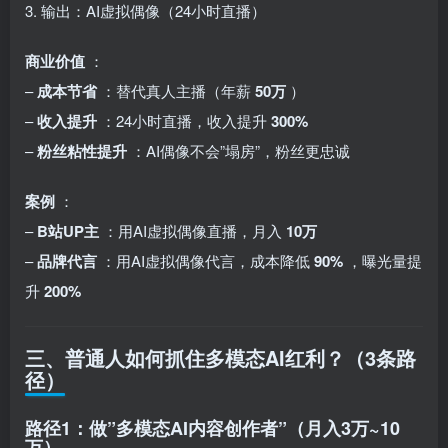
3. 输出：AI虚拟偶像（24小时直播）
商业价值
：
–
成本节省
：替代真人主播（年薪
50万
）
–
收入提升
：24小时直播，收入提升
300%
–
粉丝粘性提升
：AI偶像不会”塌房”，粉丝更忠诚
案例
：
–
B站UP主
：用AI虚拟偶像直播，月入
10万
–
品牌代言
：用AI虚拟偶像代言，成本降低
90%
，曝光量提
升
200%
三、普通人如何抓住多模态AI红利？（3条路
径）
路径1：做”多模态AI内容创作者”（月入3万~10
万）