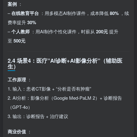
案例
：
–
在线教育平台
：用多模态AI制作课件，成本降低
80%
，续
费率提升
30%
–
个人教师
：用AI制作个性化课件，时薪从
200元
提升
至
500元
2.4 场景4：医疗”AI诊断+AI影像分析”（辅助医
生）
工作原理
：
1. 输入：患者CT影像 + “分析是否有肿瘤”
2. AI分析：影像分析（Google Med-PaLM 2）+ 诊断报告
（GPT-4o）
3. 输出：诊断报告 + 治疗建议
商业价值
：