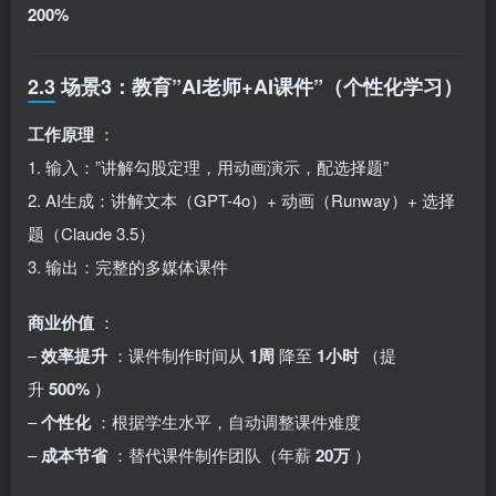
200%
2.3 场景3：教育”AI老师+AI课件”（个性化学习）
工作原理
：
1. 输入：”讲解勾股定理，用动画演示，配选择题”
2. AI生成：讲解文本（GPT-4o）+ 动画（Runway）+ 选择
题（Claude 3.5）
3. 输出：完整的多媒体课件
商业价值
：
–
效率提升
：课件制作时间从
1周
降至
1小时
（提
升
500%
）
–
个性化
：根据学生水平，自动调整课件难度
–
成本节省
：替代课件制作团队（年薪
20万
）