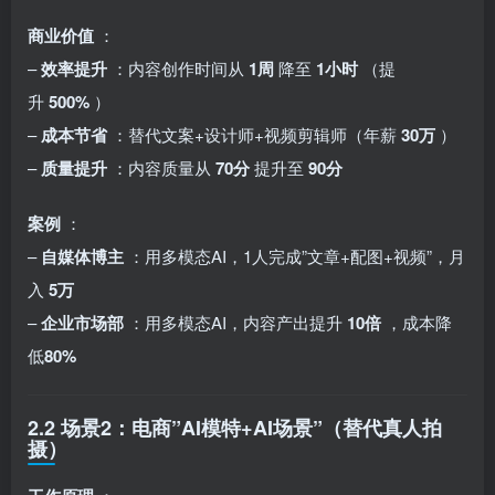
商业价值
：
–
效率提升
：内容创作时间从
1周
降至
1小时
（提
升
500%
）
–
成本节省
：替代文案+设计师+视频剪辑师（年薪
30万
）
–
质量提升
：内容质量从
70分
提升至
90分
案例
：
–
自媒体博主
：用多模态AI，1人完成”文章+配图+视频”，月
入
5万
–
企业市场部
：用多模态AI，内容产出提升
10倍
，成本降
低
80%
2.2 场景2：电商”AI模特+AI场景”（替代真人拍
摄）