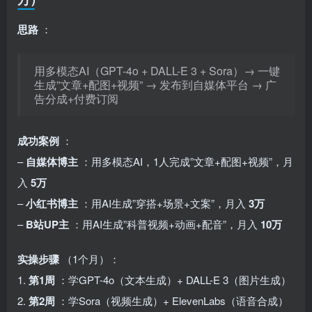
思路
：
用多模态AI（GPT-4o + DALL-E 3 + Sora）→ 一键
生成”文章+配图+视频” → 发布到自媒体平台 → 广
告分成+付费订阅
成功案例
：
–
自媒体博主
：用多模态AI，1人完成”文章+配图+视频”，月
入
5万
–
小红书博主
：用AI生成”穿搭+场景+文案”，月入
3万
–
B站UP主
：用AI生成”科普视频+动画+配音”，月入
10万
实操步骤
（1个月）：
1.
第1周
：学GPT-4o（文本生成）+ DALL-E 3（图片生成）
2.
第2周
：学Sora（视频生成）+ ElevenLabs（语音合成）