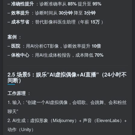
–
准确性提升
：诊断准确率从
85%
提升至
95%
–
效率提升
：诊断时间从
30分钟
降至
3分钟
–
成本节省
：替代影像科医生助理（年薪
15万
）
案例
：
–
医院
：用AI分析CT影像，诊断效率提升
10倍
–
体检中心
：用AI生成体检报告，成本降低
70%
2.5 场景5：娱乐”AI虚拟偶像+AI直播”（24小时不
间断）
工作原理
：
1. 输入：”创建一个AI虚拟偶像，会唱歌、会跳舞、会和粉丝
聊天”
2. AI生成：虚拟形象（Midjourney）+ 声音（ElevenLabs）+
动作（Unity）