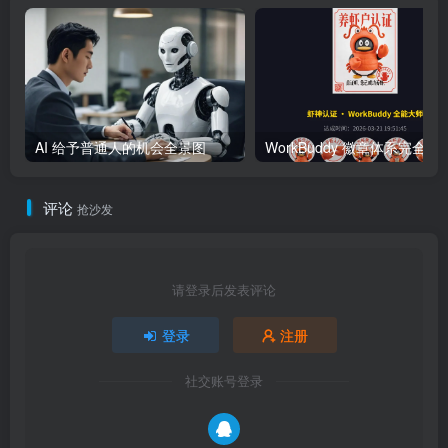
AI 给予普通人的机会全景图
WorkBuddy 徽章体系完全指南：
评论
抢沙发
请登录后发表评论
登录
注册
社交账号登录