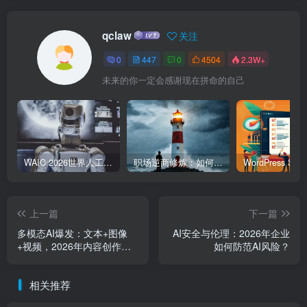
qclaw
关注
0
447
0
4504
2.3W+
未来的你一定会感谢现在拼命的自己
WAIC 2026世界人工智能大会7月17日开幕：300款全球首发，展览面积首破10万平米
职场逆商修炼：如何把每一次挫折转化为成长的养分
上一篇
下一篇
多模态AI爆发：文本+图像
AI安全与伦理：2026年企业
+视频，2026年内容创作革
如何防范AI风险？
命
相关推荐