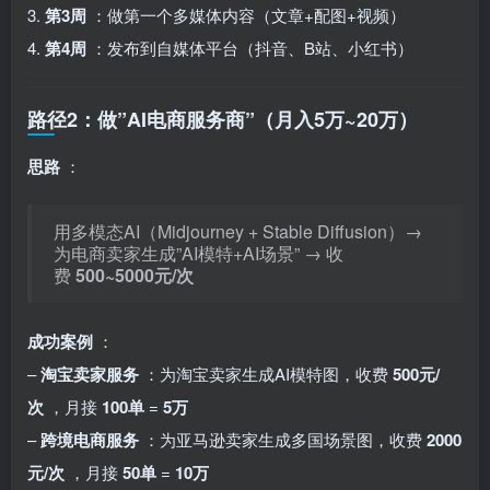
3.
第3周
：做第一个多媒体内容（文章+配图+视频）
4.
第4周
：发布到自媒体平台（抖音、B站、小红书）
路径2：做”AI电商服务商”（月入5万~20万）
思路
：
用多模态AI（Midjourney + Stable Diffusion）→
为电商卖家生成”AI模特+AI场景” → 收
费
500~5000元/次
成功案例
：
–
淘宝卖家服务
：为淘宝卖家生成AI模特图，收费
500元/
次
，月接
100单
=
5万
–
跨境电商服务
：为亚马逊卖家生成多国场景图，收费
2000
元/次
，月接
50单
=
10万