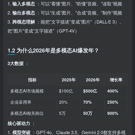
1.
输入多模态
：可以”看懂”图片、”听懂”音频、”读取”视频
2.
输出多模态
：可以”生成”图片、”合成”音频、”制作”视频
3.
跨模态理解
：能把”文字描述”变成”图片”（DALL-E 3）、
把”图片”变成”文字描述”（GPT-4V）
1.2 为什么2026年是多模态AI爆发年？
3大数据
：
指标
2025年
2026年
增长率
多模态AI市场规模
$100亿
$500亿
400%
企业采用率
20%
70%
250%
多模态AI相关岗位
5万
50万
900%
核心驱动力
：
1.
模型突破
：GPT-4o、Claude 3.5、Gemini 2.0都支持多模