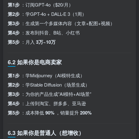
第1步
：订阅GPT-4o（$20/月）
第2步
：学GPT-4o + DALL-E 3（1周）
第3步
：生成第一个多媒体内容（文章+配图+视频）
第4步
：发布到抖音、B站、小红书
第5步
：月入
3万~10万
6.2 如果你是电商卖家
第1步
：学Midjourney（AI模特生成）
第2步
：学Stable Diffusion（场景生成）
第3步
：为你的产品生成”AI模特+AI场景”
第4步
：上传到淘宝、拼多多、亚马逊
第5步
：成本降低
90%
，销量提升
200%
6.3 如果你是普通人（想增收）