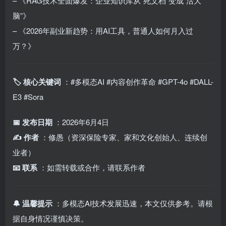
– 《RAG技术全面爆发：企业知识库从”死文档”变成”活大
脑”》
– 《2026年副业新趋势：用AI工具，普通人如何月入过
万？》
🏷️ 核心关键词
：#多模态AI #内容创作革命 #GPT-4o #DALL-
E3 #Sora
📅 发布日期
：2026年6月4日
✍️ 作者
：修愚（资深保险专家、家和文化创始人、连续创
业者）
📧 联系
：如需转载或合作，请联系作者
🔔 温馨提示
：多模态AI技术发展迅速，本文仅供参考。请根
据自身情况谨慎决策。