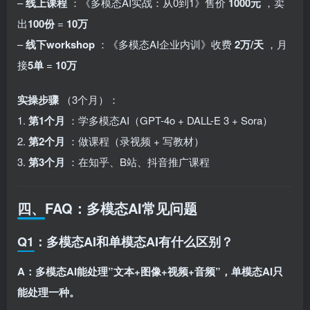
–
线上课程
：《多模态AI实战：从0到1》售价
1000元
，卖
出
100份
=
10万
–
线下workshop
：《多模态AI企业内训》收费
2万/天
，月
接
5单
=
10万
实操步骤
（3个月）：
1.
第1个月
：学多模态AI（GPT-4o + DALL-E 3 + Sora）
2.
第2个月
：做课程（录视频 + 写教材）
3.
第3个月
：在知乎、B站、抖音推广课程
四、FAQ：多模态AI常见问题
Q1：多模态AI和单模态AI有什么区别？
A：多模态AI能处理”文本+图像+视频+音频”，单模态AI只
能处理一种。