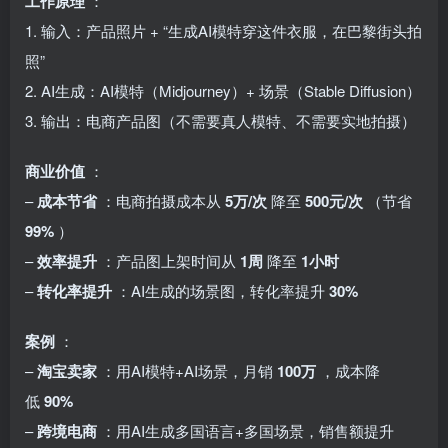
工作原理
：
1. 输入：产品照片 + “生成AI模特穿这件衣服，在巴黎街头拍
照”
2. AI生成：AI模特（Midjourney）+ 场景（Stable Diffusion）
3. 输出：电商产品图（不需要真人模特、不需要实地拍摄）
商业价值
：
–
成本节省
：电商拍摄成本从
5万/次
降至
500元/次
（节省
99%
）
–
效率提升
：产品图上架时间从
1周
降至
1小时
–
转化率提升
：AI生成的场景图，转化率提升
30%
案例
：
–
淘宝卖家
：用AI模特+AI场景，月销
100万
，成本降
低
90%
–
跨境电商
：用AI生成多国语言+多国场景，销售额提升