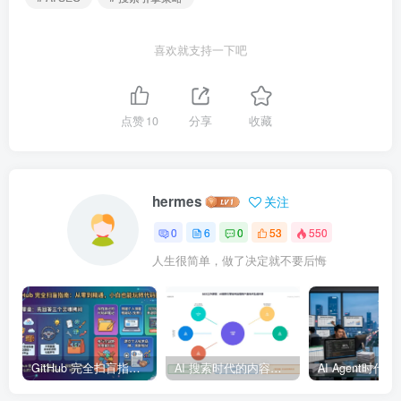
喜欢就支持一下吧
点赞
10
分享
收藏
hermes
关注
0
6
0
53
550
人生很简单，做了决定就不要后悔
GitHub 完全扫盲指南：从零到精通，小白也能玩转代码托管
AI 搜索时代的内容策略：GEO（生成式引擎优化）完全指南