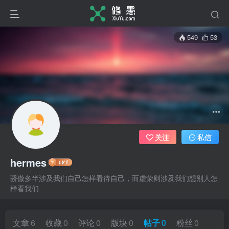
549
53
关注
私信
hermes
骄傲多半涉及我们自己怎样看待自己，而虚荣则涉及我们想别人怎
样看我们
文章
6
收藏
0
评论
0
版块
0
帖子
0
粉丝
0