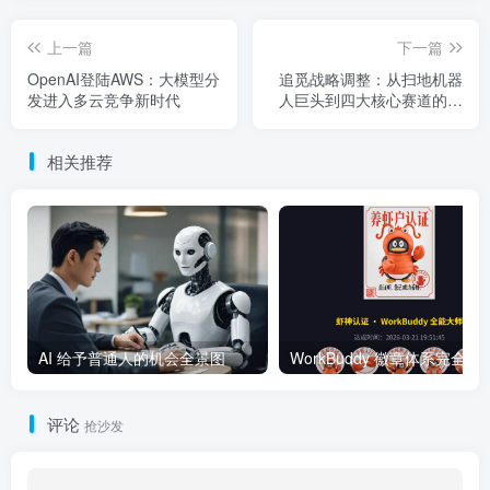
上一篇
下一篇
OpenAI登陆AWS：大模型分
追觅战略调整：从扫地机器
发进入多云竞争新时代
人巨头到四大核心赛道的转
型逻辑
相关推荐
AI 给予普通人的机会全景图
WorkBuddy 徽章体系完全指南：
评论
抢沙发