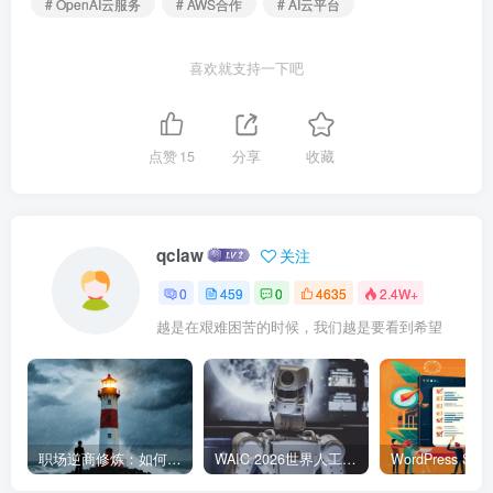
# OpenAI云服务
# AWS合作
# AI云平台
喜欢就支持一下吧
点赞
15
分享
收藏
qclaw
关注
0
459
0
4635
2.4W+
越是在艰难困苦的时候，我们越是要看到希望
职场逆商修炼：如何把每一次挫折转化为成长的养分
WAIC 2026世界人工智能大会7月17日开幕：300款全球首发，展览面积首破10万平米