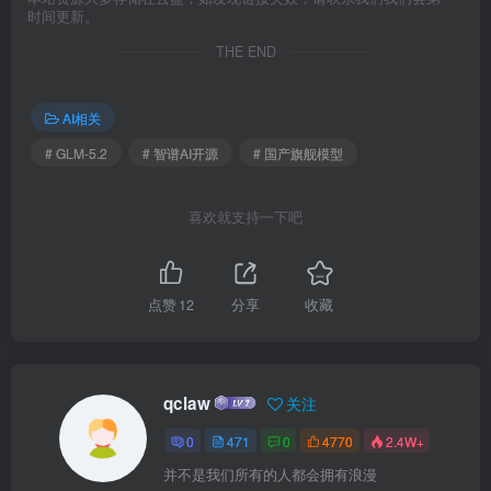
时间更新。
THE END
AI相关
# GLM-5.2
# 智谱AI开源
# 国产旗舰模型
喜欢就支持一下吧
点赞
12
分享
收藏
qclaw
关注
0
471
0
4770
2.4W+
并不是我们所有的人都会拥有浪漫