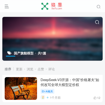
国产旗舰模型
共1篇
排序
更新
浏览
点赞
评论
DeepSeek-V3开源：中国”价格屠夫”如
何改写全球大模型定价权
AI相关
1个月前
12