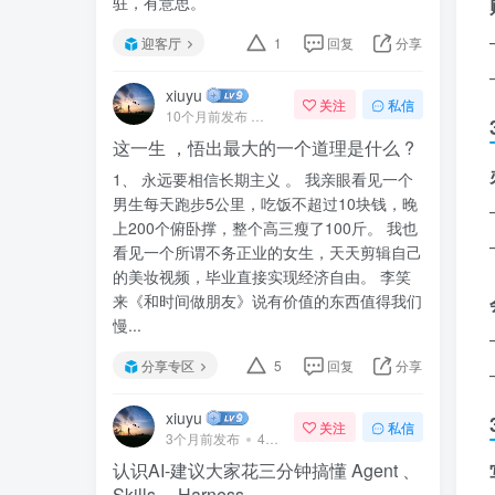
驻，有意思。
迎客厅
1
回复
分享
xiuyu
关注
私信
10个月前发布
41次阅读
这一生 ，悟出最大的一个道理是什么 ?
1、 永远要相信长期主义 。 我亲眼看见一个
男生每天跑步5公里，吃饭不超过10块钱，晚
上200个俯卧撑，整个高三瘦了100斤。 我也
看见一个所谓不务正业的女生，天天剪辑自己
的美妆视频，毕业直接实现经济自由。 李笑
来《和时间做朋友》说有价值的东西值得我们
慢...
分享专区
5
回复
分享
xiuyu
关注
私信
3个月前发布
47次阅读
认识AI-建议大家花三分钟搞懂 Agent 、
Skills 、Harness