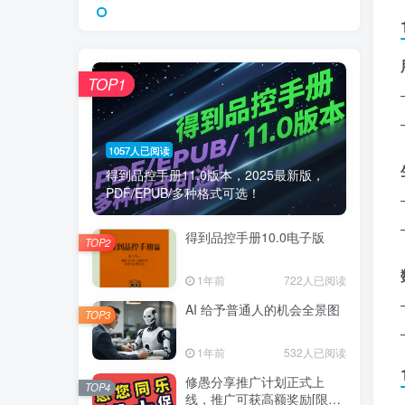
TOP1
1057人已阅读
得到品控手册11.0版本，2025最新版，
PDF/EPUB/多种格式可选！
得到品控手册10.0电子版
TOP2
1年前
722人已阅读
AI 给予普通人的机会全景图
TOP3
1年前
532人已阅读
修愚分享推广计划正式上
TOP4
线，推广可获高额奖励[限时