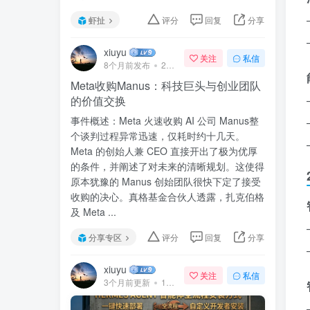
虾扯
评分
回复
分享
xiuyu
关注
私信
8个月前发布
240次阅读
Meta收购Manus：科技巨头与创业团队
的价值交换
事件概述：Meta 火速收购 AI 公司 Manus整
个谈判过程异常迅速，仅耗时约十几天。
Meta 的创始人兼 CEO 直接开出了极为优厚
的条件，并阐述了对未来的清晰规划。这使得
原本犹豫的 Manus 创始团队很快下定了接受
收购的决心。真格基金合伙人透露，扎克伯格
及 Meta ...
分享专区
评分
回复
分享
xiuyu
关注
私信
3个月前更新
142次阅读