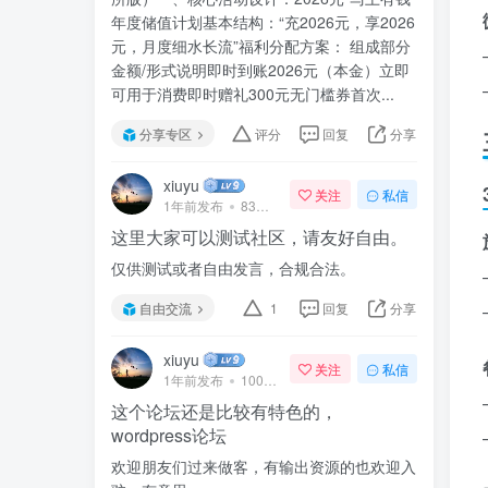
年度储值计划基本结构：“充2026元，享2026
元，月度细水长流”福利分配方案： 组成部分
金额/形式说明即时到账2026元（本金）立即
可用于消费即时赠礼300元无门槛券首次...
分享专区
评分
回复
分享
xiuyu
关注
私信
1年前发布
83次阅读
这里大家可以测试社区，请友好自由。
仅供测试或者自由发言，合规合法。
自由交流
1
回复
分享
xiuyu
关注
私信
1年前发布
100次阅读
这个论坛还是比较有特色的，
wordpress论坛
欢迎朋友们过来做客，有输出资源的也欢迎入