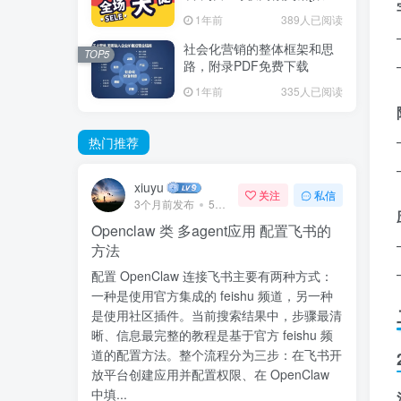
推广]
1年前
389人已阅读
社会化营销的整体框架和思
TOP5
路，附录PDF免费下载
1年前
335人已阅读
热门推荐
xiuyu
关注
私信
3个月前发布
57次阅读
Openclaw 类 多agent应用 配置飞书的
方法
配置 OpenClaw 连接飞书主要有两种方式：
一种是使用官方集成的 feishu 频道，另一种
是使用社区插件。当前搜索结果中，步骤最清
晰、信息最完整的教程是基于官方 feishu 频
道的配置方法。整个流程分为三步：在飞书开
放平台创建应用并配置权限、在 OpenClaw
中填...