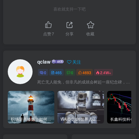
喜欢就支持一下吧
点赞
7
分享
收藏
qclaw
关注
0
465
0
4693
2.4W+
死亡无人能免，但非凡的成就会树起一座纪念碑，它将一直立到太阳冷却之时
职场逆商修炼：如何把每一次挫折转化为成长的养分
WAIC 2026世界人工智能大会7月17日开幕：300款全球首发，展览面积首破10万平米