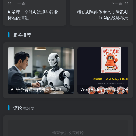
上一篇
下一篇
AI治理：全球AI法规与行业
微信AI智能体生态：腾讯All
标准的演进
in AI的战略布局
相关推荐
AI 给予普通人的机会全景图
WorkBuddy 徽章体系完全指南：
评论
抢沙发
请登录后发表评论