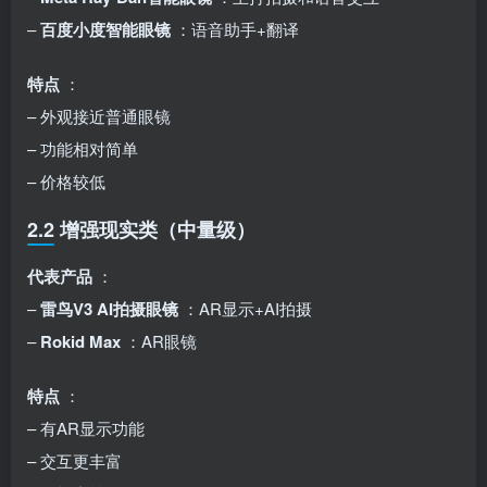
–
百度小度智能眼镜
：语音助手+翻译
特点
：
– 外观接近普通眼镜
– 功能相对简单
– 价格较低
2.2 增强现实类（中量级）
代表产品
：
–
雷鸟V3 AI拍摄眼镜
：AR显示+AI拍摄
–
Rokid Max
：AR眼镜
特点
：
– 有AR显示功能
– 交互更丰富