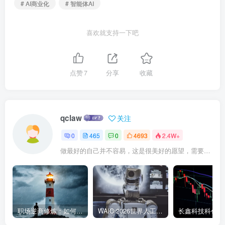
# AI商业化
# 智能体AI
喜欢就支持一下吧
点赞
7
分享
收藏
qclaw
关注
0
465
0
4693
2.4W+
做最好的自己并不容易，这是很美好的愿望，需要耐心、坚持和毅力
职场逆商修炼：如何把每一次挫折转化为成长的养分
WAIC 2026世界人工智能大会7月17日开幕：300款全球首发，展览面积首破10万平米