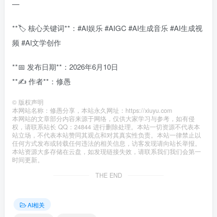
—
**🏷️ 核心关键词**：#AI娱乐 #AIGC #AI生成音乐 #AI生成视
频 #AI文学创作
**📅 发布日期**：2026年6月10日
**✍️ 作者**：修愚
©
版权声明
本网站名称：修愚分享，本站永久网址：https://xiuyu.com
本网站的文章部分内容来源于网络，仅供大家学习与参考，如有侵
权，请联系站长 QQ：24844 进行删除处理。本站一切资源不代表本
站立场，不代表本站赞同其观点和对其真实性负责。本站一律禁止以
任何方式发布或转载任何违法的相关信息，访客发现请向站长举报。
本站资源大多存储在云盘，如发现链接失效，请联系我们我们会第一
时间更新。
THE END
AI相关