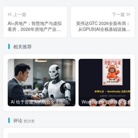
上一篇
下一篇
AI+房地产：智慧地产与虚拟
英伟达GTC 2026全面布局：
看房，2026年房地产产业新
从GPU到AI全栈基础设施提
变革
供商
相关推荐
AI 给予普通人的机会全景图
WorkBuddy 徽章体系完全指南：
评论
抢沙发