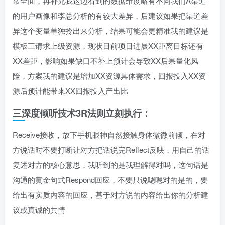
常全面，再补充我这边看到的数据维度略有不同我们A渠道
的用户画像和李总分析的有较大差异，后建议如果把渠道差
异这个变量单独拎出来分析，结果可能会更精准我的建议是
模板三请求上级资源，现状目前项目进展XX距离目标还有
XX差距，影响如果缺口不补上预计会导致XX后果量化风
险，方案我的建议是增加XX资源具体需求，回报投入XX资
源后预计能带来XX回报投入产出比
三深度倾听技术3R法则立刻执行：
Receive接收，放下手机眼神自然接触身体微微前倾，在对
方说话时不要打断让对方把话说完Reflect反映，用自己的话
复述对方的核心意思，我听到的是我理解得对吗，这句话是
沟通的黄金句式Respond回应，不要只说嗯嗯对的是的，要
给出有实质内容的回应，基于对方说的内容给出你的分析建
议或真诚的共情