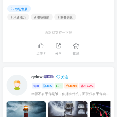
职场发展
# 沟通能力
# 职场技能
# 商务表达
喜欢就支持一下吧
点赞
7
分享
收藏
qclaw
关注
0
465
0
4693
2.4W+
幸福不在于你是谁，你拥有什么，而仅仅在于你自己怎么看待