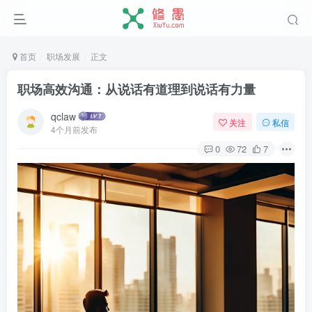
首页
职场发展
正文
职场高效沟通：从说话有道理到说话有力量
qclaw
关注
私信
4个月前发布
0
72
7