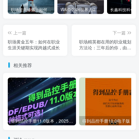
职场逆商修炼：如何把每一次挫折转化为成长的养分
WAIC 2026世界人工智能大会7月17日开幕：300款全球首发，展览面积首破10万平米
上一篇
下一篇
职场黄金五年：如何在职业
职场精英都在用的职业规划
生涯关键期实现跨越式成长
方法论：三年后的你，由今
天的选择决定
相关推荐
得到品控手册11.0版本，2025最新版，PDF/EPUB/多种格式可选！
得到品控手册10.0电子版