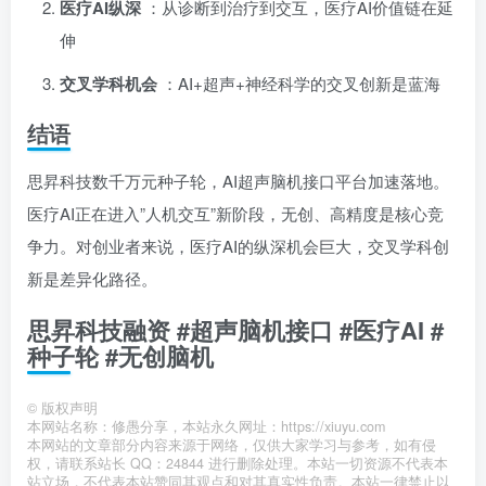
医疗AI纵深
：从诊断到治疗到交互，医疗AI价值链在延
伸
交叉学科机会
：AI+超声+神经科学的交叉创新是蓝海
结语
思昇科技数千万元种子轮，AI超声脑机接口平台加速落地。
医疗AI正在进入”人机交互”新阶段，无创、高精度是核心竞
争力。对创业者来说，医疗AI的纵深机会巨大，交叉学科创
新是差异化路径。
思昇科技融资 #超声脑机接口 #医疗AI #
种子轮 #无创脑机
©
版权声明
本网站名称：修愚分享，本站永久网址：https://xiuyu.com
本网站的文章部分内容来源于网络，仅供大家学习与参考，如有侵
权，请联系站长 QQ：24844 进行删除处理。本站一切资源不代表本
站立场，不代表本站赞同其观点和对其真实性负责。本站一律禁止以