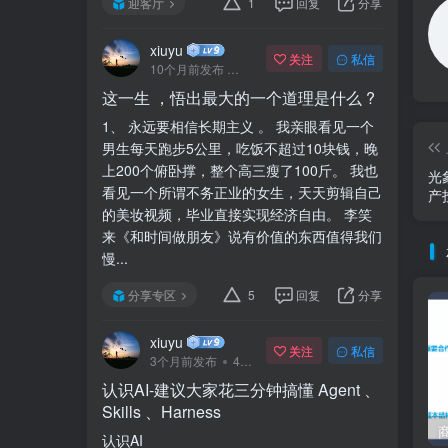
迎客厅
1
回复
分享
xiuyu
关注
私信
10个月前发布
41次阅读
这一生 ，悟出最大的一个道理是什么 ?
1、 永远要相信长期主义 。 我亲眼看见一个
男生每天跑步5公里，吃饭不超过10块钱，晚
上200个俯卧撑，整个高三瘦了100斤。 我也
光
看见一个所谓不务正业的女生，天天剪辑自己
产
的美妆视频，毕业直接实现经济自由。 李笑
来《和时间做朋友》说有价值的东西值得我们
慢...
分享专区
5
回复
分享
xiuyu
关注
私信
3个月前发布
47次阅读
认识AI-建议大家花三分钟搞懂 Agent 、
Skills 、Harness
认识AI