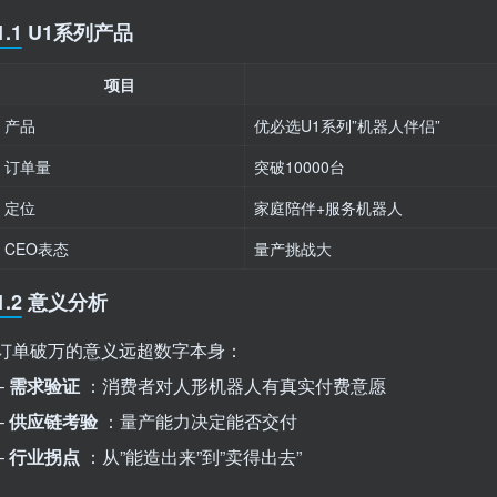
1.1 U1系列产品
项目
产品
优必选U1系列”机器人伴侣”
订单量
突破10000台
定位
家庭陪伴+服务机器人
CEO表态
量产挑战大
1.2 意义分析
订单破万的意义远超数字本身：
–
需求验证
：消费者对人形机器人有真实付费意愿
–
供应链考验
：量产能力决定能否交付
–
行业拐点
：从”能造出来”到”卖得出去”