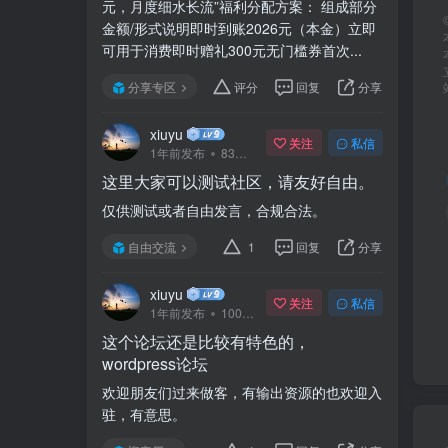
元，月度细水长流”福利分配方案： 组成部分
金额/形式说明即时到账2026元（本金）立即
可用于消费即时赠礼300元无门槛券首次...
分享专区
评分
回复
分享
xiuyu
关注
私信
1年前发布
83次阅读
这里大家可以测试社区，请友好自由。
仅供测试或者自由发言，合规合法。
自由交流
1
回复
分享
xiuyu
关注
私信
1年前发布
100次阅读
这个论坛还是比较有特色的，
wordpress论坛
欢迎朋友们过来做客，有输出资源的也欢迎入
驻，有意思。