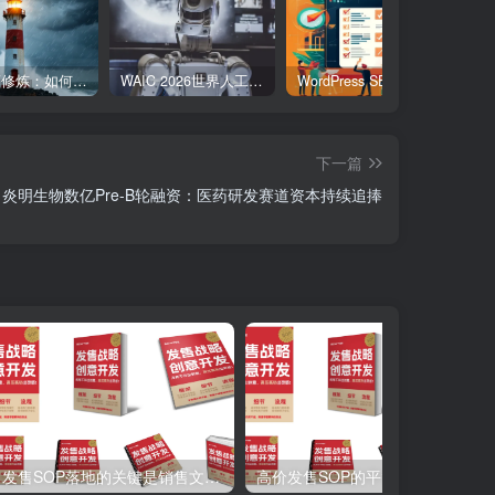
职场逆商修炼：如何把每一次挫折转化为成长的养分
WAIC 2026世界人工智能大会7月17日开幕：300款全球首发，展览面积首破10万平米
WordPress SEO与GEO实战清单：20个具体动作让网站搜索表现翻倍
下一篇
炎明生物数亿Pre-B轮融资：医药研发赛道资本持续追捧
发售SOP落地的关键是销售文案，让收钱实现自动化！
高价发售SOP的平替版上线啦！！发售SOP平价款，解决你发售问题。