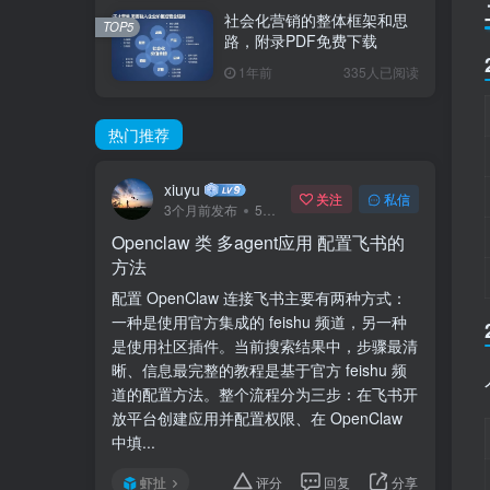
社会化营销的整体框架和思
TOP5
路，附录PDF免费下载
1年前
335人已阅读
热门推荐
xiuyu
关注
私信
3个月前发布
57次阅读
Openclaw 类 多agent应用 配置飞书的
方法
配置 OpenClaw 连接飞书主要有两种方式：
一种是使用官方集成的 feishu 频道，另一种
是使用社区插件。当前搜索结果中，步骤最清
晰、信息最完整的教程是基于官方 feishu 频
道的配置方法。整个流程分为三步：在飞书开
放平台创建应用并配置权限、在 OpenClaw
中填...
虾扯
评分
回复
分享