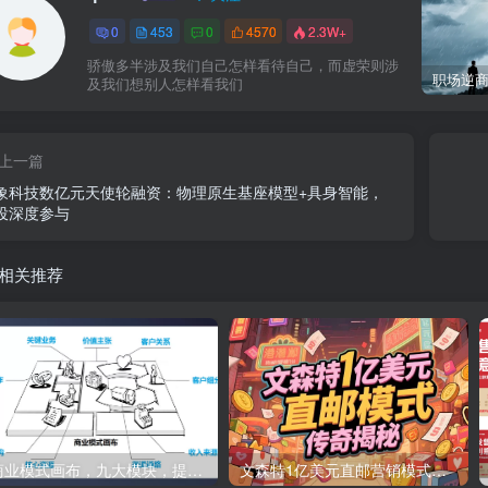
0
453
0
4570
2.3W+
骄傲多半涉及我们自己怎样看待自己，而虚荣则涉
及我们想别人怎样看我们
上一篇
象科技数亿元天使轮融资：物理原生基座模型+具身智能，
投深度参与
相关推荐
商业模式画布，九大模块，提供下载
文森特1亿美元直邮营销模式的传奇揭秘与新媒体推广策略，PDF下载