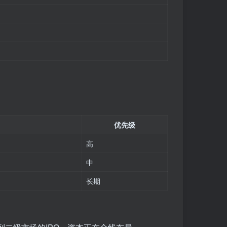
优先级
高
中
长期