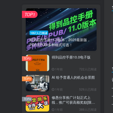
TOP1
1057人已阅读
得到品控手册11.0版本，2025最新版，
PDF/EPUB/多种格式可选！
得到品控手册10.0电子版
TOP2
1年前
722人已阅读
AI 给予普通人的机会全景图
TOP3
1年前
529人已阅读
修愚分享推广计划正式上
TOP4
线，推广可获高额奖励[限时
推广]
1年前
389人已阅读