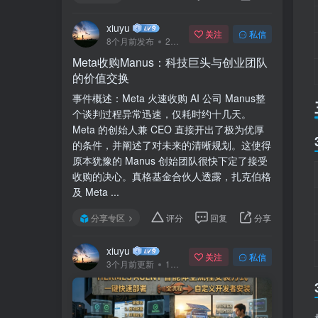
xiuyu
关注
私信
8个月前发布
240次阅读
Meta收购Manus：科技巨头与创业团队
的价值交换
事件概述：Meta 火速收购 AI 公司 Manus整
个谈判过程异常迅速，仅耗时约十几天。
Meta 的创始人兼 CEO 直接开出了极为优厚
的条件，并阐述了对未来的清晰规划。这使得
原本犹豫的 Manus 创始团队很快下定了接受
收购的决心。真格基金合伙人透露，扎克伯格
及 Meta ...
分享专区
评分
回复
分享
xiuyu
关注
私信
3个月前更新
141次阅读