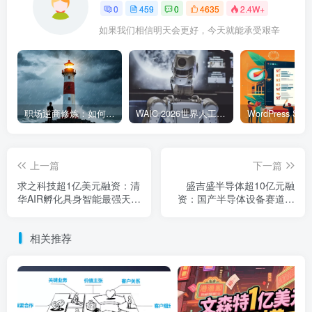
0
459
0
4635
2.4W+
如果我们相信明天会更好，今天就能承受艰辛
职场逆商修炼：如何把每一次挫折转化为成长的养分
WAIC 2026世界人工智能大会7月17日开幕：300款全球首发，展览面积首破10万平米
上一篇
下一篇
求之科技超1亿美元融资：清
盛吉盛半导体超10亿元融
华AIR孵化具身智能最强天使
资：国产半导体设备赛道资
轮
本热潮涌动
相关推荐