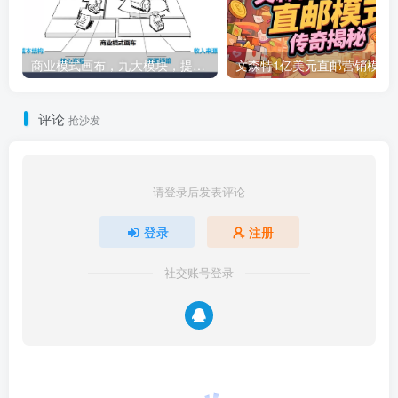
商业模式画布，九大模块，提供下载
文森特1亿美元直邮营销模式的传奇
评论
抢沙发
请登录后发表评论
登录
注册
社交账号登录