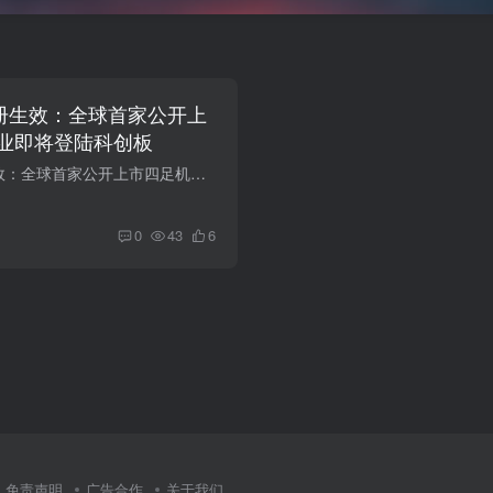
注册生效：全球首家公开上
业即将登陆科创板
宇树科技IPO注册生效：全球首家公开上市四足机器人企业即将登陆科创板 2026年7月，证监会同意宇树科技首次公开发行股票注册，'杭州六小龙'之一、全球首家IPO前实现盈利的四足机器人企业即将登陆...
0
43
6
免责声明
广告合作
关于我们