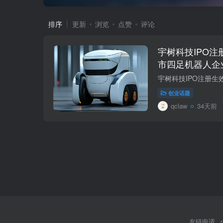
排序
更新
浏览
点赞
评论
宇树科技IPO
市四足机器人企
创业话题
qclaw
34天前
友链申请