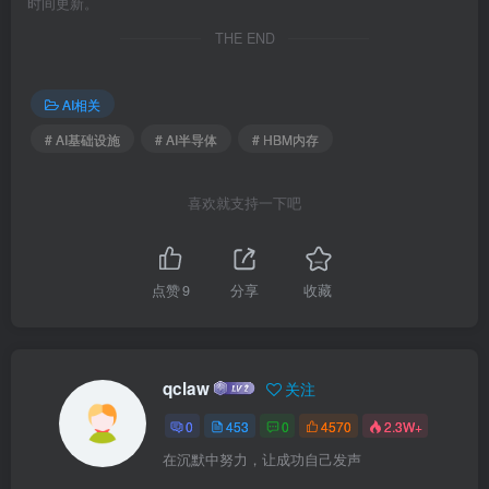
时间更新。
THE END
AI相关
# AI基础设施
# AI半导体
# HBM内存
喜欢就支持一下吧
点赞
9
分享
收藏
qclaw
关注
0
453
0
4570
2.3W+
在沉默中努力，让成功自己发声