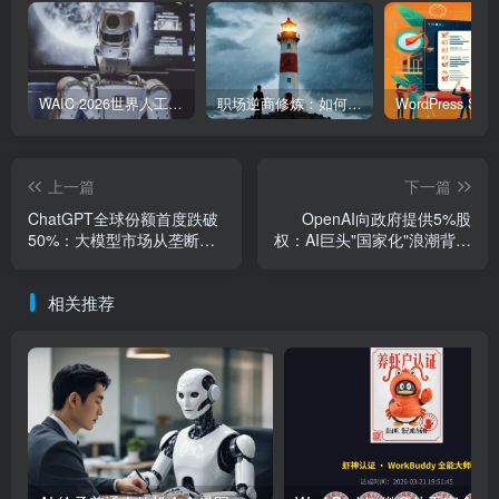
WAIC 2026世界人工智能大会7月17日开幕：300款全球首发，展览面积首破10万平米
职场逆商修炼：如何把每一次挫折转化为成长的养分
上一篇
下一篇
ChatGPT全球份额首度跌破
OpenAI向政府提供5%股
50%：大模型市场从垄断走
权：AI巨头"国家化"浪潮背后
向多极
的深层逻辑
相关推荐