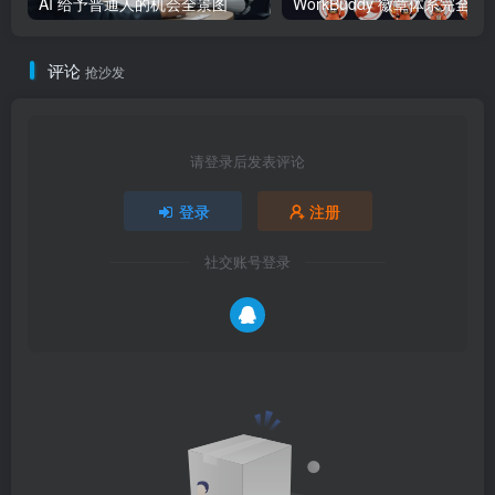
AI 给予普通人的机会全景图
WorkBuddy 徽章体系完全指南：
评论
抢沙发
请登录后发表评论
登录
注册
社交账号登录