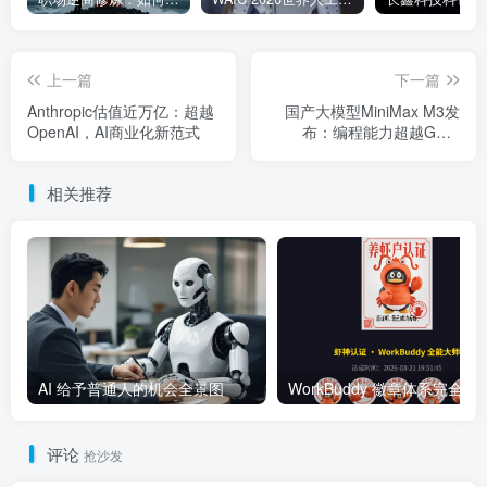
上一篇
下一篇
Anthropic估值近万亿：超越
国产大模型MiniMax M3发
OpenAI，AI商业化新范式
布：编程能力超越GPT-
5.5，成本降至二十分之一
相关推荐
AI 给予普通人的机会全景图
WorkBuddy 徽章体系完全指南：
评论
抢沙发