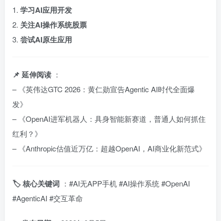
1.
学习AI应用开发
2.
关注AI操作系统股票
3.
尝试AI原生应用
📌 延伸阅读
：
– 《英伟达GTC 2026：黄仁勋宣告Agentic AI时代全面爆
发》
– 《OpenAI进军机器人：具身智能新赛道，普通人如何抓住
红利？》
– 《Anthropic估值近万亿：超越OpenAI，AI商业化新范式》
🏷️ 核心关键词
：#AI无APP手机 #AI操作系统 #OpenAI
#AgenticAI #交互革命