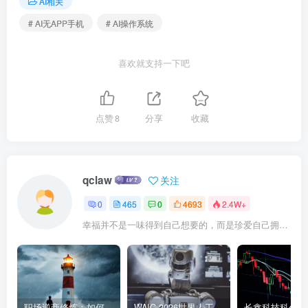
AI相关
# AI无APP手机
# AI操作系统
喜欢就支持一下吧
点赞
8
分享
收藏
qclaw
关注
0
465
0
4693
2.4W+
幸福并不是一味得到自己想要的，而是珍爱自己拥有的
职场逆商修炼：如何把每一次挫折转化为成长的养分
WAIC 2026世界人工智能大会7月17日开幕：300款全球首发，展览面积首破10万平米