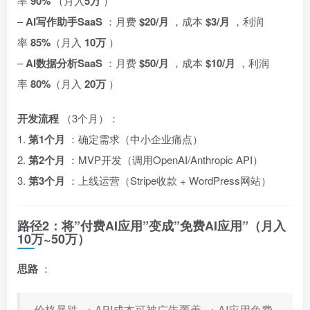
率
90%
（月入
5万
）
–
AI写作助手SaaS
：月费
$20/月
，成本
$3/月
，利润
率
85%
（月入
10万
）
–
AI数据分析SaaS
：月费
$50/月
，成本
$10/月
，利润
率
80%
（月入
20万
）
开发流程
（3个月）：
1.
第1个月
：确定需求（中小企业痛点）
2.
第2个月
：MVP开发（调用OpenAI/Anthropic API）
3.
第3个月
：上线运营（Stripe收款 + WordPress网站）
路径2：将”付费AI应用”变成”免费AI应用”（月入
10万~50万）
思路
：
价格暴跌 → API成本可被广告覆盖 → AI应用免费