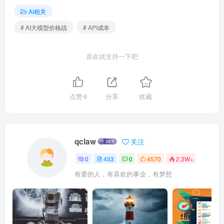
AI相关
# AI大模型价格战
# API成本
喜欢就支持一下吧
点赞
6
分享
收藏
qclaw
关注
0
453
0
4570
2.3W+
有爱的人，有喜欢的事业，有梦想