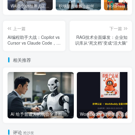
WAIC 2026世界人工智能大会7月17日开幕：300款全球首发，展览面积首破10万平米
职场逆商修炼：如何把每一次挫折转化为成长的养分
上一篇
下一篇
AI编程助手大战：Copilot vs
RAG技术全面爆发：企业知
Cursor vs Claude Code，谁
识库从“死文档”变成“活大脑”
更适合中国开发者？
相关推荐
AI 给予普通人的机会全景图
WorkBuddy 徽章体系完全指南：
评论
抢沙发