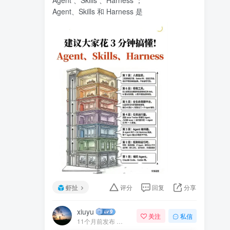
Agent 、Skills 、Harness ；
Agent、Skills 和 Harness 是
虾扯
评分
回复
分享
xiuyu
关注
私信
11个月前发布
81次阅读