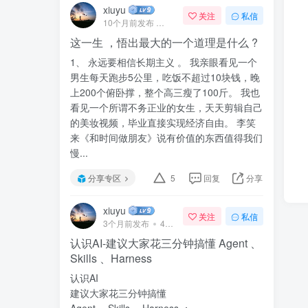
xiuyu
关注
私信
10个月前发布
41次阅读
这一生 ，悟出最大的一个道理是什么 ?
1、 永远要相信长期主义 。 我亲眼看见一个
男生每天跑步5公里，吃饭不超过10块钱，晚
上200个俯卧撑，整个高三瘦了100斤。 我也
看见一个所谓不务正业的女生，天天剪辑自己
的美妆视频，毕业直接实现经济自由。 李笑
来《和时间做朋友》说有价值的东西值得我们
慢...
分享专区
5
回复
分享
xiuyu
关注
私信
3个月前发布
47次阅读
认识AI-建议大家花三分钟搞懂 Agent 、
Skills 、Harness
认识AI
建议大家花三分钟搞懂