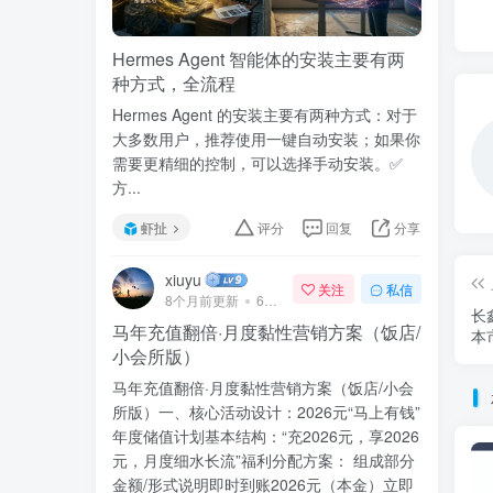
Hermes Agent 智能体的安装主要有两
种方式，全流程
Hermes Agent 的安装主要有两种方式：对于
大多数用户，推荐使用一键自动安装；如果你
需要更精细的控制，可以选择手动安装。✅
方...
虾扯
评分
回复
分享
xiuyu
关注
私信
8个月前更新
69次阅读
长
马年充值翻倍·月度黏性营销方案（饭店/
本
小会所版）
马年充值翻倍·月度黏性营销方案（饭店/小会
所版）一、核心活动设计：2026元“马上有钱”
年度储值计划基本结构：“充2026元，享2026
元，月度细水长流”福利分配方案： 组成部分
金额/形式说明即时到账2026元（本金）立即