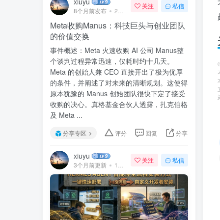
xiuyu
关注
私信
8个月前发布
240次阅读
Meta收购Manus：科技巨头与创业团队
的价值交换
事件概述：Meta 火速收购 AI 公司 Manus整
个谈判过程异常迅速，仅耗时约十几天。
Meta 的创始人兼 CEO 直接开出了极为优厚
的条件，并阐述了对未来的清晰规划。这使得
原本犹豫的 Manus 创始团队很快下定了接受
收购的决心。真格基金合伙人透露，扎克伯格
及 Meta ...
分享专区
评分
回复
分享
xiuyu
关注
私信
3个月前更新
141次阅读