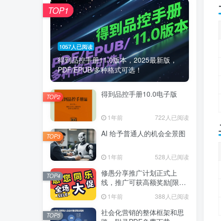
TOP1
1057人已阅读
得到品控手册11.0版本，2025最新版，
PDF/EPUB/多种格式可选！
得到品控手册10.0电子版
TOP2
1年前
722人已阅读
AI 给予普通人的机会全景图
TOP3
1年前
528人已阅读
修愚分享推广计划正式上
TOP4
线，推广可获高额奖励[限时
推广]
1年前
388人已阅读
社会化营销的整体框架和思
TOP5