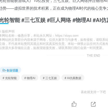
光轮智能获游戏大厂10亿投资，三七互娱、巨人网络押注物理A
趋势——虚拟世界的技术积累，正在成为物理AI时代的核心竞争
光轮智能 #三七互娱 #巨人网络 #物理AI #AI
©
版权声明
本网站名称：修愚分享，本站永久网址：https://xiuyu.com
本网站的文章部分内容来源于网络，仅供大家学习与参考，如有侵权，请联系站长 
立场，不代表本站赞同其观点和对其真实性负责。本站一律禁止以任何方式发
站资源大多存储在云盘，如发现链接失效，请联系我们我们会第一时间更新。
THE END
创业话题
# 光轮智能
# 物理AI
# 三七互娱
# AI仿真数据
喜欢就支持一下吧