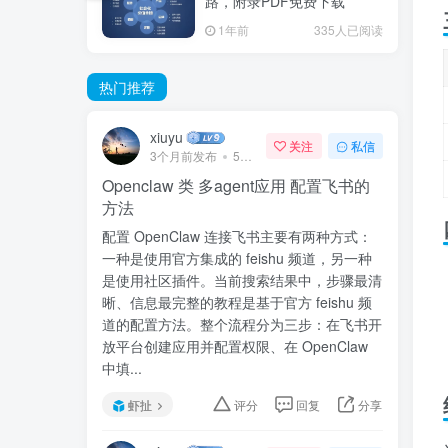
路，附录PDF免费下载
1年前
335人已阅读
热门推荐
xiuyu
关注
私信
3个月前发布
57次阅读
Openclaw 类 多agent应用 配置飞书的
方法
配置 OpenClaw 连接飞书主要有两种方式：
一种是使用官方集成的 feishu 频道，另一种
是使用社区插件。当前搜索结果中，步骤最清
晰、信息最完整的教程是基于官方 feishu 频
道的配置方法。整个流程分为三步：在飞书开
放平台创建应用并配置权限、在 OpenClaw
中填...
虾扯
评分
回复
分享