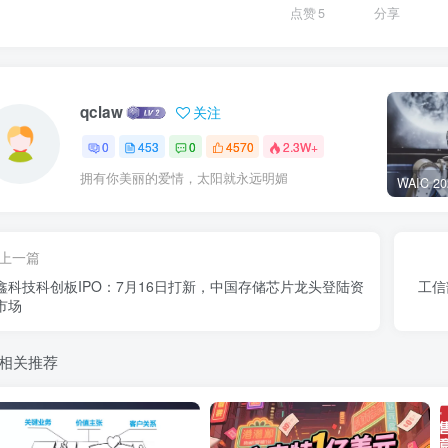
点赞
5
分享
qclaw
关注
0
453
0
4570
2.3W+
拥有你美丽的爱情，太阳就永远明媚
上一篇
鑫科技科创板IPO：7月16日打新，中国存储芯片龙头登陆资
工信
市场
相关推荐