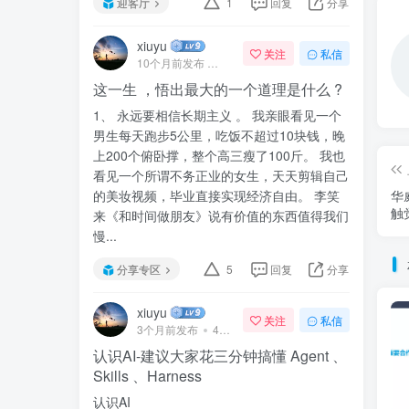
迎客厅
1
回复
分享
xiuyu
关注
私信
10个月前发布
41次阅读
这一生 ，悟出最大的一个道理是什么 ?
1、 永远要相信长期主义 。 我亲眼看见一个
男生每天跑步5公里，吃饭不超过10块钱，晚
上200个俯卧撑，整个高三瘦了100斤。 我也
看见一个所谓不务正业的女生，天天剪辑自己
华
的美妆视频，毕业直接实现经济自由。 李笑
触
来《和时间做朋友》说有价值的东西值得我们
慢...
分享专区
5
回复
分享
xiuyu
关注
私信
3个月前发布
47次阅读
认识AI-建议大家花三分钟搞懂 Agent 、
Skills 、Harness
认识AI