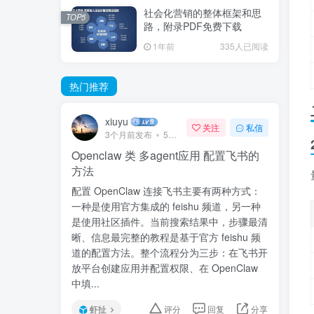
社会化营销的整体框架和思
TOP5
路，附录PDF免费下载
1年前
335人已阅读
热门推荐
xiuyu
关注
私信
3个月前发布
57次阅读
Openclaw 类 多agent应用 配置飞书的
方法
配置 OpenClaw 连接飞书主要有两种方式：
一种是使用官方集成的 feishu 频道，另一种
是使用社区插件。当前搜索结果中，步骤最清
晰、信息最完整的教程是基于官方 feishu 频
道的配置方法。整个流程分为三步：在飞书开
放平台创建应用并配置权限、在 OpenClaw
中填...
虾扯
评分
回复
分享