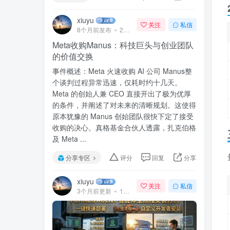
xiuyu
关注
私信
8个月前发布
240次阅读
Meta收购Manus：科技巨头与创业团队
的价值交换
事件概述：Meta 火速收购 AI 公司 Manus整
个谈判过程异常迅速，仅耗时约十几天。
Meta 的创始人兼 CEO 直接开出了极为优厚
的条件，并阐述了对未来的清晰规划。这使得
原本犹豫的 Manus 创始团队很快下定了接受
收购的决心。真格基金合伙人透露，扎克伯格
及 Meta ...
分享专区
评分
回复
分享
xiuyu
关注
私信
3个月前更新
141次阅读