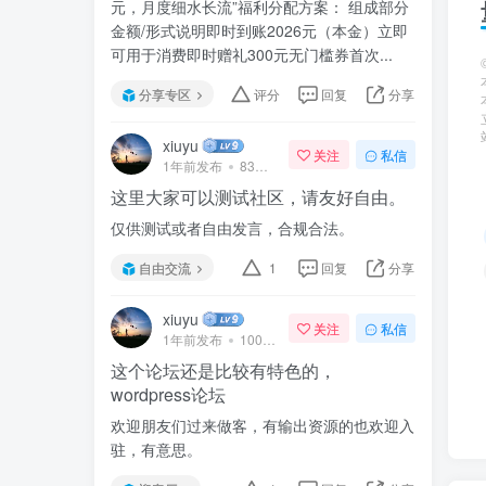
元，月度细水长流”福利分配方案： 组成部分
金额/形式说明即时到账2026元（本金）立即
可用于消费即时赠礼300元无门槛券首次...
分享专区
评分
回复
分享
xiuyu
关注
私信
1年前发布
83次阅读
这里大家可以测试社区，请友好自由。
仅供测试或者自由发言，合规合法。
自由交流
1
回复
分享
xiuyu
关注
私信
1年前发布
100次阅读
这个论坛还是比较有特色的，
wordpress论坛
欢迎朋友们过来做客，有输出资源的也欢迎入
驻，有意思。