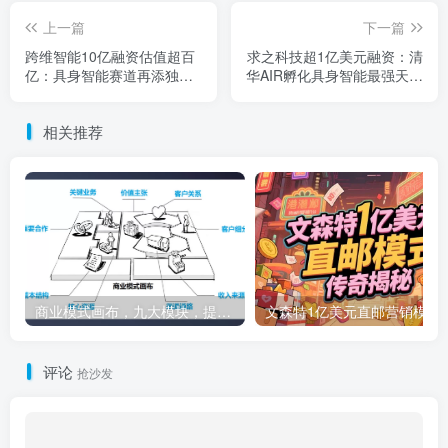
上一篇
下一篇
跨维智能10亿融资估值超百
求之科技超1亿美元融资：清
亿：具身智能赛道再添独角
华AIR孵化具身智能最强天使
兽
轮
相关推荐
商业模式画布，九大模块，提供下载
文森特1亿美元直邮营销模式的传奇
评论
抢沙发