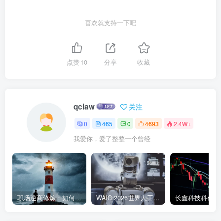
喜欢就支持一下吧
点赞
10
分享
收藏
qclaw
关注
0
465
0
4693
2.4W+
我爱你，爱了整整一个曾经
职场逆商修炼：如何把每一次挫折转化为成长的养分
WAIC 2026世界人工智能大会7月17日开幕：300款全球首发，展览面积首破10万平米