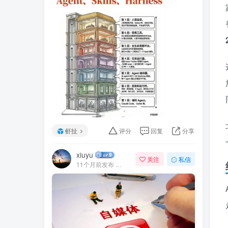
虾扯
评分
回复
分享
xiuyu
关注
私信
11个月前发布
81次阅读