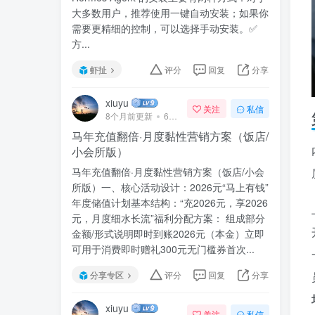
大多数用户，推荐使用一键自动安装；如果你
需要更精细的控制，可以选择手动安装。✅
方...
虾扯
评分
回复
分享
xiuyu
关注
私信
8个月前更新
69次阅读
马年充值翻倍·月度黏性营销方案（饭店/
小会所版）
马年充值翻倍·月度黏性营销方案（饭店/小会
所版）一、核心活动设计：2026元“马上有钱”
年度储值计划基本结构：“充2026元，享2026
元，月度细水长流”福利分配方案： 组成部分
金额/形式说明即时到账2026元（本金）立即
可用于消费即时赠礼300元无门槛券首次...
分享专区
评分
回复
分享
xiuyu
关注
私信