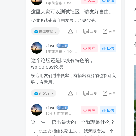
1年前发布
83次阅读
这里大家可以测试社区，请友好自由。
仅供测试或者自由发言，合规合法。
自由交流
1
回复
分享
xiuyu
关注
私信
1年前发布
100次阅读
这个论坛还是比较有特色的，
wordpress论坛
欢迎朋友们过来做客，有输出资源的也欢迎入
驻，有意思。
迎客厅
1
回复
分享
xiuyu
关注
私信
10个月前发布
41次阅读
这一生 ，悟出最大的一个道理是什么 ?
1、 永远要相信长期主义 。 我亲眼看见一个