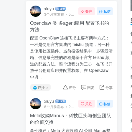
xiuyu
关注
私信
3个月前发布
57次阅读
Openclaw 类 多agent应用 配置飞书的
方法
配置 OpenClaw 连接飞书主要有两种方式：
一种是使用官方集成的 feishu 频道，另一种
是使用社区插件。当前搜索结果中，步骤最清
晰、信息最完整的教程是基于官方 feishu 频
道的配置方法。整个流程分为三步：在飞书开
放平台创建应用并配置权限、在 OpenClaw
中填...
虾扯
评分
回复
分享
xiuyu
关注
私信
8个月前发布
240次阅读
Meta收购Manus：科技巨头与创业团队
的价值交换
事件概述：Meta 火速收购 AI 公司 Manus整