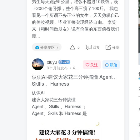
男生每天跑步5公里，吃饭不超过10块钱，晚
上200个俯卧撑，整个高三瘦了100斤。 我也
看见一个所谓不务正业的女生，天天剪辑自己
的美妆视频，毕业直接实现经济自由。 李笑
来《和时间做朋友》说有价值的东西值得我们
慢...
分享专区
5
回复
分享
xiuyu
关注
私信
3个月前发布
47次阅读
认识AI-建议大家花三分钟搞懂 Agent 、
Skills 、Harness
认识AI
建议大家花三分钟搞懂
Agent 、Skills 、Harness ；
Agent、Skills 和 Harness 是