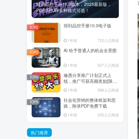
得到品控手册11.0版本，2025最新版，
PDF/EPUB/多种格式可选！
得到品控手册10.0电子版
TOP2
1年前
722人已阅读
AI 给予普通人的机会全景图
TOP3
1年前
527人已阅读
修愚分享推广计划正式上
TOP4
线，推广可获高额奖励[限时
推广]
1年前
388人已阅读
社会化营销的整体框架和思
TOP5
路，附录PDF免费下载
1年前
335人已阅读
热门推荐