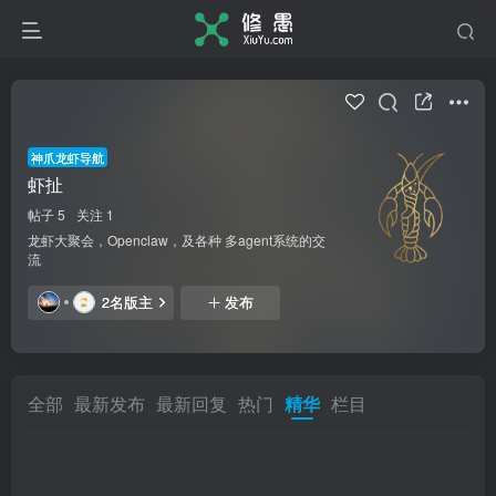
神爪龙虾导航
虾扯
帖子 5
关注 1
龙虾大聚会，Openclaw，及各种 多agent系统的交
流
2名版主
发布
全部
最新发布
最新回复
热门
精华
栏目