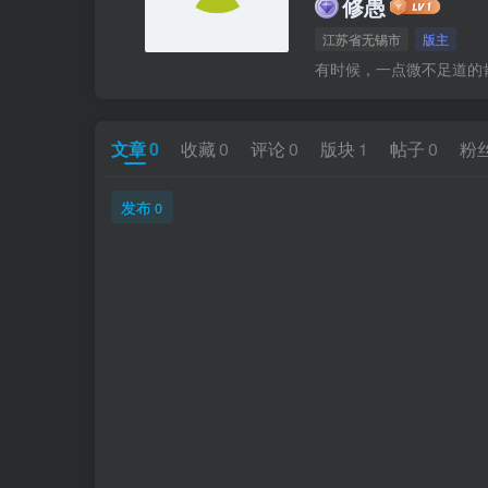
修愚
江苏省无锡市
版主
有时候，一点微不足道的
文章
0
收藏
0
评论
0
版块
1
帖子
0
粉
发布
0