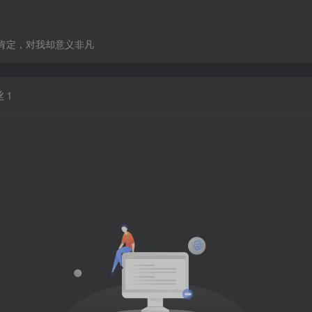
肯定，对我却意义非凡
丝
1